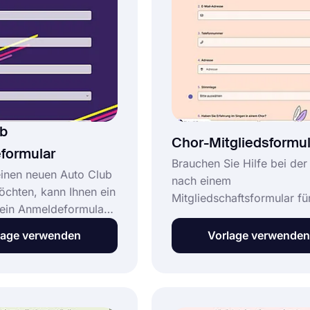
hreiben für Golf, E-
eigenen benutzerdefiniert
oder Postkarte
Mitgliedschaftsformulare,
.
technische Kenntnisse!
ub
Chor-Mitgliedsformul
formular
Brauchen Sie Hilfe bei de
inen neuen Auto Club
nach einem
chten, kann Ihnen ein
Mitgliedschaftsformular fü
 ein Anmeldeformular
Chor? forms.app ist hier, 
to Club dabei helfen,
Ihnen zu helfen. Sie könne
lage verwenden
Vorlage verwenden
ühe bei der Erstellung
unsere Bibliothek durchsu
ldeformulars zu
die Tausende von kostenl
s stellt auch sicher,
Vorlagen bietet! Wählen Si
rforderlichen
Vorlage aus oder erstellen