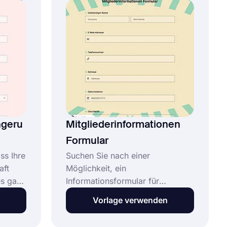
in der Regel Informationen über
in
den Club oder die Aktivität sowie
persönliche Informationen des
Schülers, wie Name, Alter und
Kontakt.
ngeru
Mitgliederinformationen
Formular
ss Ihre
Suchen Sie nach einer
aft
Möglichkeit, ein
es ganz
Informationsformular für
Mitglieder zu erstellen?
Vorlage verwenden
Ihr
forms.app steht Ihnen kostenlos
ten mit
zur Verfügung. Informationen