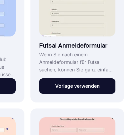
nen, Ihr
zu
Futsal Anmeldeformular
Wenn Sie nach einem
lub
Anmeldeformular für Futsal
ue
suchen, können Sie ganz einfach
müssen,
eins mit forms.app erstellen!
Diese Formulare sind sehr
Vorlage verwenden
er
wichtig, da Sie Online-Anfragen
benötigen, um Spieler zu
 den
registrieren, die dem Team
app
beitreten möchten. Beginnen Sie
noch heute mit der Erstellung
Ihres Formulars mit dieser
re