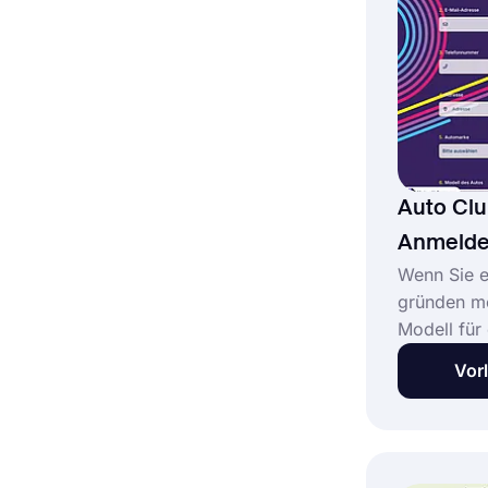
Verkaufssc
Mail, SMS 
verwenden
Auto Cl
Anmelde
Wenn Sie e
gründen mö
Modell für
für den Au
Vor
Zeit und M
Ihres Anme
sparen. Die
dass alle e