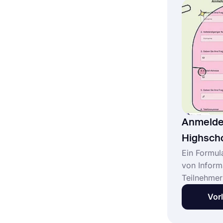
Informatio
Anmeldefor
Anmeldef
Highscho
Ein Formul
von Inform
Teilnehmer
ehemaliger
Vor
Sekundarsc
wird als A