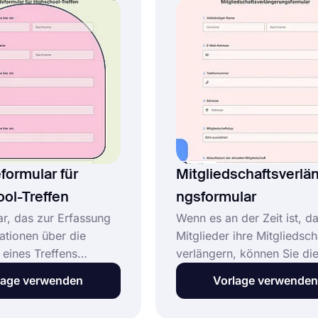
nen in Ihrem
eine eigene kostenlos und 
mular enthalten sind.
kürzester Zeit!
ormular für
Mitgliedschaftsverlä
ol-Treffen
ngsformular
ar, das zur Erfassung
Wenn es an der Zeit ist, da
ationen über die
Mitglieder ihre Mitgliedsch
 eines Treffens
verlängern, können Sie di
 Schüler der
einfach mit einem Online-
lage verwenden
Vorlage verwenden
hule verwendet wird,
Formular tun. Erstellen Sie 
nmeldeformular für das
Formular in wenigen Schrit