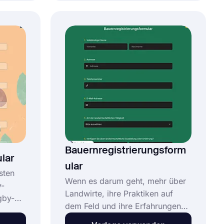
r die
über Mitglieder sind für jeden
ng von
Verein, jede Vereinigung oder
Organisation unerlässlich. Mit
rlage
einem Online-Tool wie forms.app
re
können Sie Ihr
Informationsformular für
Mitglieder in wenigen Minuten
erstellen!
Bauernregistrierungsform
lar
ular
sten
Wenn es darum geht, mehr über
y-
Landwirte, ihre Praktiken auf
gby-
dem Feld und ihre Erfahrungen
winnen,
im Allgemeinen zu erfahren,
en zu