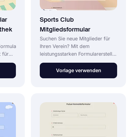
lar
Sports Club
othek
Mitgliedsformular
Suchen Sie neue Mitglieder für
formular
Ihren Verein? Mit dem
 für
leistungsstarken Formularersteller
forms.app können Sie ganz
nen
einfach Ihr Anmeldeformular für
Vorlage verwenden
n, die
den Sportverein erstellen. Sie
ausweis
können potenzielle Mitglieder
Name,
kontaktieren und mit Ihrem
individuellen Formular auf sich
se
aufmerksam machen, indem Sie
es in sozialen Medien teilen oder
formular
sogar in Ihre Website integrieren.
e Sie