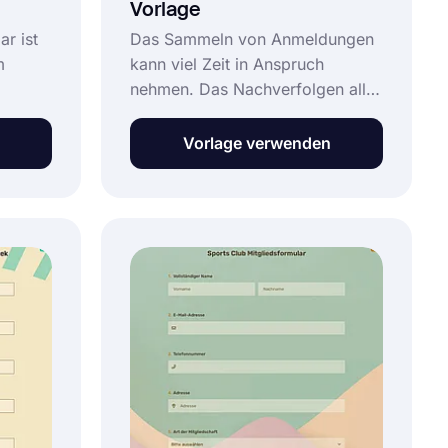
Vorlage
ar ist
Das Sammeln von Anmeldungen
m
kann viel Zeit in Anspruch
nehmen. Das Nachverfolgen aller
nd
Kontaktdaten oder die manuelle
eln.
Organisation können schnell
Vorlage verwenden
überfordernd wirken. Eine
Online-Anmeldeformular-Vorlage
lft
ist eine großartige Lösung, die
Ihnen hilft: