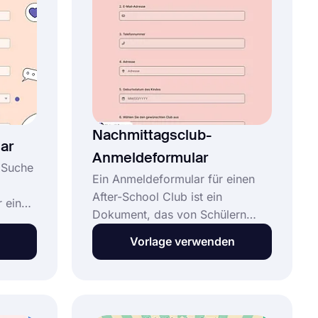
kostenlosen Vorlage für ein
en
Futsal-Anmeldeformular!
 ohne
Nachmittagsclub-
ar
Anmeldeformular
r Suche
Ein Anmeldeformular für einen
After-School Club ist ein
r einen
Dokument, das von Schülern
um
oder ihren Eltern ausgefüllt
n
Vorlage verwenden
werden kann, um sich für einen
chen,
Club oder eine Aktivität
osen
anzumelden, die nach der Schule
e eine
stattfindet. Das Formular enthält
 Sie