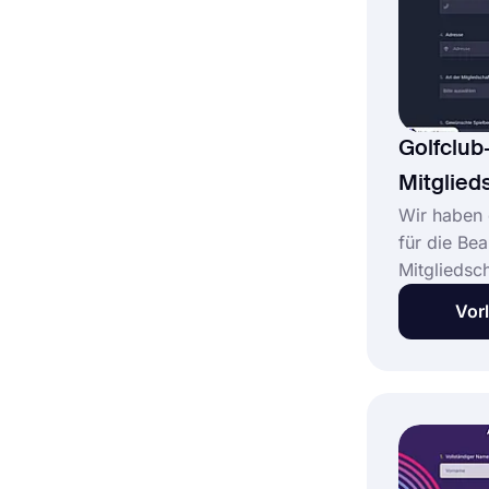
Formular zu
Golfclub
Mitglied
Wir haben 
für die Be
Mitgliedsc
erstellt. D
Vor
die Mitglie
enthält rel
wenn Sie 
potenzielle
beitreten. 
Personalis
diese Vorl