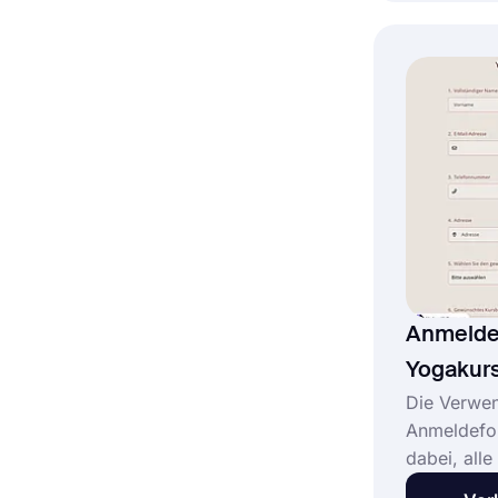
Treffen eh
Sekundarsc
der Regel
Person, ih
sie Gäste 
abgefragt.
Anmeldef
Yogakur
Die Verwen
Anmeldefor
dabei, all
Yogakurse 