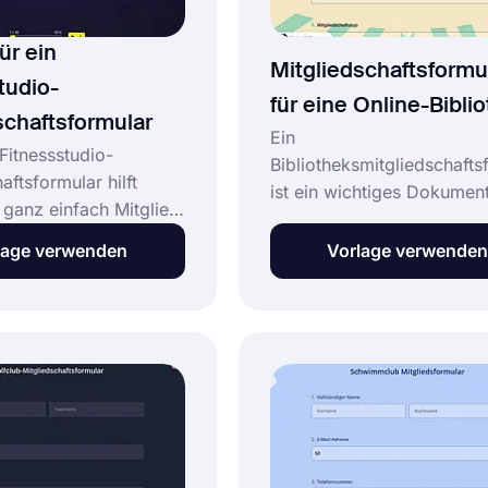
ür ein
Mitgliedschaftsformu
tudio-
für eine Online-Bibli
schaftsformular
Ein
Fitnessstudio-
Bibliotheksmitgliedschafts
aftsformular hilft
ist ein wichtiges Dokument
ganz einfach Mitglied
jede Bibliothek. Es wird
nasiums oder
verwendet, um Informatio
lage verwenden
Vorlage verwenden
ters zu werden. Wenn
über die Person zu sammel
fiziente Lösung für die
sich für einen Bibliotheks
on Mitgliedern
anmeldet, einschließlich 
etet Ihnen forms.app
Adresse und
 Möglichkeiten.
Kontaktinformationen. Die
Sie die kostenlose
kostenlose Vorlage für ein
rlage für die
Bibliotheksmitgliedschafts
aft im Fitnessstudio,
enthält Standardfragen, di
ute Ihr Online-