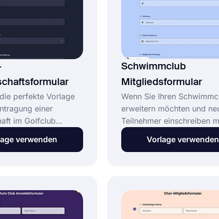
stellen können, und hilft Ih
 erstellen!
Online-Formular schneller 
erstellen.
-
Schwimmclub
schaftsformular
Mitgliedsformular
die perfekte Vorlage
Wenn Sie Ihren Schwimmc
antragung einer
erweitern möchten und ne
haft im Golfclub
Teilnehmer einschreiben 
ie Formularvorlage für
können Sie dies mit einem
lage verwenden
Vorlage verwenden
dschaft im Golfclub
Online-Formular tun. Mit d
evante Informationen,
kostenlosen
möchten, dass
Mitgliedschaftsvorlage für
 Mitglieder Ihrem Club
Schwimmclub von forms.
Mit der
können Sie Ihr Formular in
ierung können Sie
wenigen Minuten erstellen.
age als
Erstellen Sie noch heute Ih