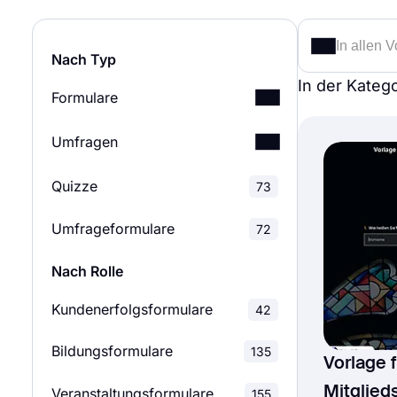
Nach Typ
In der Kateg
Formulare
Umfragen
Bewerbungsformulare
187
Quizze
Umfragen zur
Buchungsformulare
73
46
47
Kundenzufriedenheit
Umfrageformulare
72
Einwilligungsformulare
102
Umfragen zur
28
Nach Rolle
Mitarbeiterzufriedenheit
Kontaktformulare
66
Kundenerfolgsformulare
42
Evaluationsumfragen
Spendenformulare
125
34
Bildungsformulare
135
Vorlage f
Feedback-Umfragen
Bewertungsformulare
128
189
Mitglieds
Veranstaltungsformulare
155