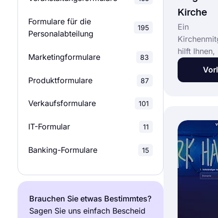
Marktforschungsumfragen
Veranstaltungsanmeldeformulare
28
84
Kirche
Formulare für die
Ein
195
Schulumfragen
Personalabteilung
Feedback-Formulare
39
144
Kirchenmit
hilft Ihnen
Marketingformulare
Beziehungsumfragen
83
Bewerbungsformulare
8
40
Informatio
Vor
für die Reg
Produktformulare
87
Marketing-Umfragen
Datei-Upload-Formulare
31
37
sammeln. M
Anmeldefo
Verkaufsformulare
101
Produktumfragen
Mitgliedschaftsformulare
23
39
Menschen g
Kirchenmit
IT-Formular
11
Forschungsumfragen
Bestellformulare
19
113
Wählen Sie
für die Onl
Banking-Formulare
15
Zahlungsformulare
68
Kirchenmit
forms.app 
Anmeldeformulare
196
noch heute 
Brauchen Sie etwas Bestimmtes?
Berichtsformularvorlagen
55
Sagen Sie uns einfach Bescheid