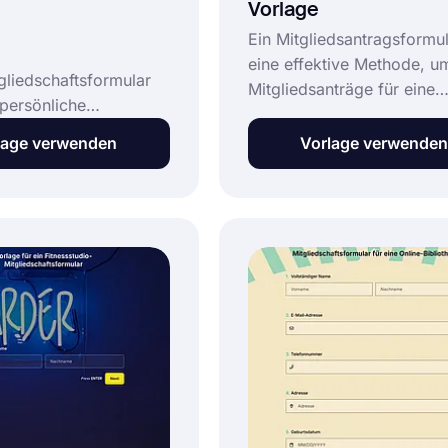
Vorlage
Ein Mitgliedsantragsformul
eine effektive Methode, u
gliedschaftsformular
Mitgliedsanträge für eine
, persönliche
Organisation, einen Verba
nen und Kontaktdaten
oder einen Verein zu samm
lage verwenden
Vorlage verwenden
istrierungen zu
Dieses kostenlose und
it einem Online-
vollständig anpassbare
rmular können sich
Mitgliedsantragsformular hi
anz einfach als
Organisationen dabei:
glied anmelden.
 die Formularvorlage
ine-
gliedschaft von
aus, um Ihr Formular
zu erstellen!