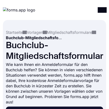
Produkte
Anmelden
Registrieren
Startseite
Vorlagen
Mitgliedschaftsformulare
Integrationen
Buchclub-Mitgliedschaftsformular
Vorlagen
Buchclub-
Ressourcen
Mitgliedschaftsformular
Preise
Wie kann Ihnen ein Anmeldeformular für den
Buchclub helfen? Sie können in vielen verschiedenen
Situationen verwendet werden, forms.app hilft Ihnen
dabei, Ihre kostenlose Anmeldeformularvorlage für
den Buchclub in kürzester Zeit zu erstellen. Sie
können zwischen unseren Vorlagen wählen oder von
Grund auf beginnen. Probieren Sie forms.app jetzt
aus!