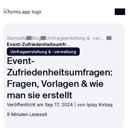
Produkte
Anmelden
Registrieren
Startseite
Blog
Umfrageerstellung & -verwaltung
Integrationen
Event-Zufriedenheitsumfragen: Fragen, Vorlagen & wie man sie erstellt
Vorlagen
Umfrageerstellung & -verwaltung
Event-
Ressourcen
Zufriedenheitsumfragen:
Preise
Fragen, Vorlagen & wie
man sie erstellt
Veröffentlicht am Sep 17, 2024 | von
Işılay Kırbaş
9 Minuten Lesezeit