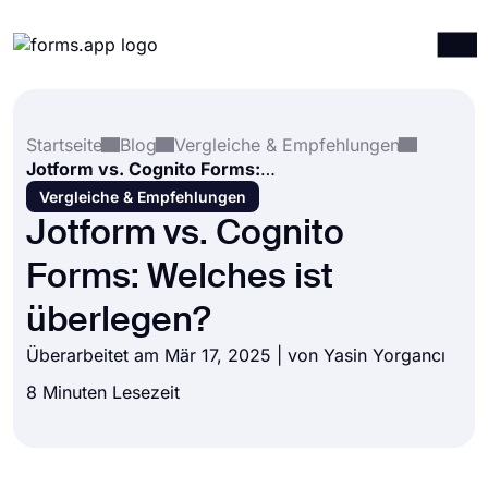
Produkte
Anmelden
Registrieren
Startseite
Blog
Vergleiche & Empfehlungen
Integrationen
Jotform vs. Cognito Forms: Welches ist überlegen?
Vorlagen
Vergleiche & Empfehlungen
Jotform vs. Cognito
Ressourcen
Forms: Welches ist
Preise
überlegen?
Überarbeitet am Mär 17, 2025 | von
Yasin Yorgancı
8 Minuten Lesezeit