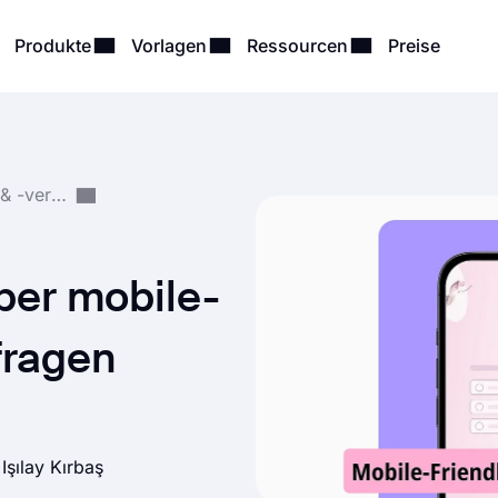
Produkte
Vorlagen
Ressourcen
Preise
Umfrageerstellung & -verwaltung
über mobile-
fragen
n
Işılay Kırbaş