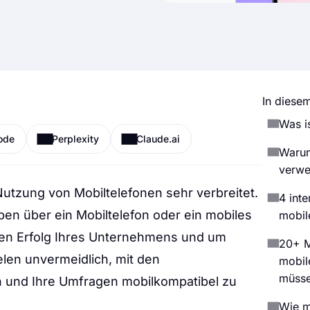
In diesem
Was i
ode
Perplexity
Claude.ai
Warum
verw
e Nutzung von Mobiltelefonen sehr verbreitet.
4 inte
gaben über ein Mobiltelefon oder ein mobiles
mobil
 den Erfolg Ihres Unternehmens und um
20+ M
len unvermeidlich, mit den
mobil
müss
en und Ihre Umfragen mobilkompatibel zu
Wie m