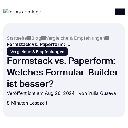
Produkte
Anmelden
Registrieren
Startseite
Blog
Vergleiche & Empfehlungen
Integrationen
Formstack vs. Paperform: Welches Formular-Builder ist besser?
Vorlagen
Vergleiche & Empfehlungen
Formstack vs. Paperform:
Ressourcen
Welches Formular-Builder
Preise
ist besser?
Veröffentlicht am Aug 26, 2024 | von
Yulia Guseva
8 Minuten Lesezeit