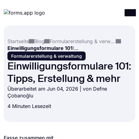
Produkte
Anmelden
Registrieren
Startseite
Blog
Formularerstellung & verwaltung
Integrationen
Einwilligungsformulare 101: Tipps, Erstellung & mehr
Vorlagen
Formularerstellung & verwaltung
Einwilligungsformulare 101:
Ressourcen
Tipps, Erstellung & mehr
Preise
Überarbeitet am Jun 04, 2026 | von
Defne
Çobanoğlu
4 Minuten Lesezeit
Fasse zusammen mit