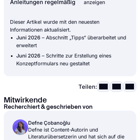
Anleitungen regelmäßig
anzeigen
Blutergüsse nach einer Tätowierung,
es dem Teilnehmer, eine fundierte, nicht
gewährleisten.
müssen explizit offengelegt werden. Das
erzwungene Entscheidung zu treffen.
Versäumnis, auf häufige Komplikationen
Dieser Artikel wurde mit den neuesten
hinzuweisen, kann Ihr Unternehmen für
Informationen aktualisiert.
unnötige Rechtsstreitigkeiten anfällig
Juni 2026
– Abschnitt „Tipps“ überarbeitet und
machen, selbst wenn der Eingriff
erweitert
einwandfrei durchgeführt wurde.
Juni 2026
– Schritte zur Erstellung eines
Konzeptformulars neu gestaltet
Teilen:
Mitwirkende
Recherchiert & geschrieben von
Defne Çobanoğlu
Defne ist Content-Autorin und
Literaturübersetzerin und hat sich auf die