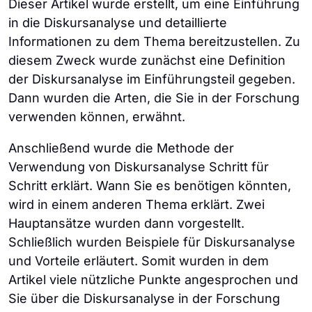
Dieser Artikel wurde erstellt, um eine Einführung
Machthierarchie und die sozialen
Einzelpersonen und Gruppen zu
interdisziplinäres Forschungsgebiet dient
Sprachgebrauchs in der Tiefe und an der
in die Diskursanalyse und detaillierte
Ungleichheiten im Diskurs auf. Die
untersuchen.
sie auch als Brücke zwischen den
Oberfläche. Sie untersucht die sozialen
Informationen zu dem Thema bereitzustellen. Zu
Pragmatik schließlich zielt darauf ab, die
Sozialwissenschaften.
Strukturen von Kommunikation und Sprache
diesem Zweck wurde zunächst eine Definition
Kontext
: Wann, wo, mit wem, warum und in
Rolle des Kontexts und der Erfahrungen bei
innerhalb von Kontexten und
der Diskursanalyse im Einführungsteil gegeben.
welchem Sinne die Sprache verwendet
der Gewährleistung oder Umsetzung von
Bedeutungszusammenhängen. Sie versucht
Dann wurden die Arten, die Sie in der Forschung
wird, bildet den Kontext. Das bringt die
Kommunikation zu erforschen. Im Ergebnis
zu verstehen, welche Wirkung die Merkmale
verwenden können, erwähnt.
Schwierigkeit mit sich, die Sätze einfach zu
helfen diese Theorien, die komplexe
der Sprache auf Menschen und Kulturen
untersuchen. Die Diskursanalyse hilft hier,
Struktur der Kommunikation zu verstehen
Anschließend wurde die Methode der
haben.
indem sie die Bedeutung und Funktion des
und zu vereinfachen.
Verwendung von Diskursanalyse Schritt für
Kontextes untersucht.
Schritt erklärt. Wann Sie es benötigen könnten,
wird in einem anderen Thema erklärt. Zwei
Macht
: Eine weitere Dimension des
Hauptansätze wurden dann vorgestellt.
Diskurses sind die sozialen
Schließlich wurden Beispiele für Diskursanalyse
Machtverhältnisse. Es ist eine Tatsache,
und Vorteile erläutert. Somit wurden in dem
dass Menschen je nach sozialen Faktoren
Artikel viele nützliche Punkte angesprochen und
wie Alter, Position und sozioökonomischem
Sie über die Diskursanalyse in der Forschung
Status unterschiedliche Sprachen