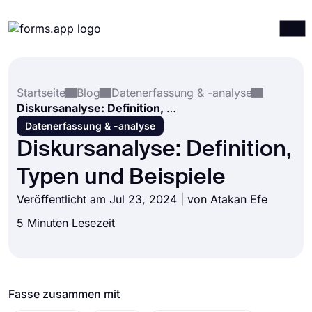
Produkte
Anmelden
Registrieren
Startseite
Blog
Datenerfassung & -analyse
Integrationen
Diskursanalyse: Definition, Typen und Beispiele
Vorlagen
Datenerfassung & -analyse
Diskursanalyse: Definition,
Ressourcen
Typen und Beispiele
Preise
Veröffentlicht am Jul 23, 2024 | von
Atakan Efe
5 Minuten Lesezeit
Fasse zusammen mit