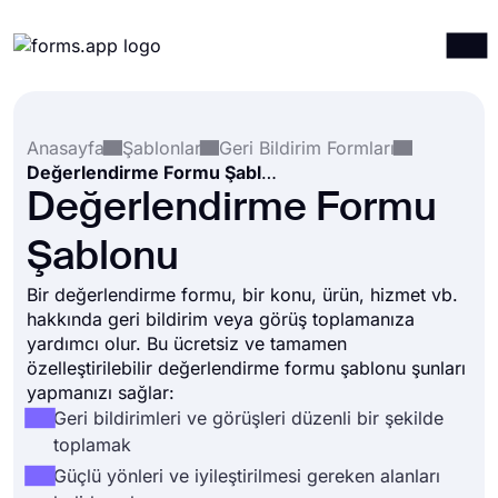
Ürünler
Giriş yap
Kayıt ol
Anasayfa
Şablonlar
Geri Bildirim Formları
Entegrasyonlar
Değerlendirme Formu Şablonu
Şablonlar
Değerlendirme Formu
Kaynaklar
Şablonu
Fiyatlandırma
Bir değerlendirme formu, bir konu, ürün, hizmet vb.
hakkında geri bildirim veya görüş toplamanıza
yardımcı olur. Bu ücretsiz ve tamamen
özelleştirilebilir değerlendirme formu şablonu şunları
yapmanızı sağlar:
Geri bildirimleri ve görüşleri düzenli bir şekilde
toplamak
Güçlü yönleri ve iyileştirilmesi gereken alanları