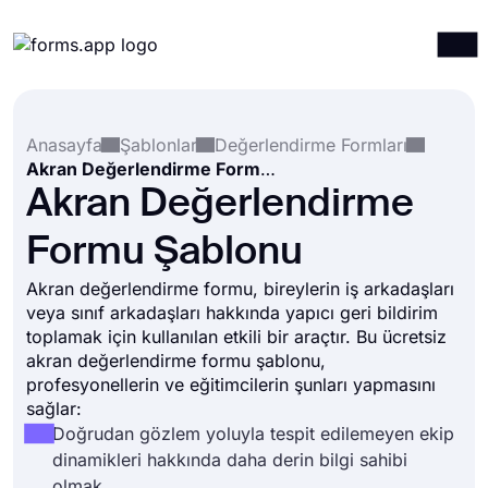
Ürünler
Giriş yap
Kayıt ol
Anasayfa
Şablonlar
Değerlendirme Formları
Entegrasyonlar
Akran Değerlendirme Formu Şablonu
Şablonlar
Akran Değerlendirme
Kaynaklar
Formu Şablonu
Fiyatlandırma
Akran değerlendirme formu, bireylerin iş arkadaşları
veya sınıf arkadaşları hakkında yapıcı geri bildirim
toplamak için kullanılan etkili bir araçtır. Bu ücretsiz
akran değerlendirme formu şablonu,
profesyonellerin ve eğitimcilerin şunları yapmasını
sağlar:
Doğrudan gözlem yoluyla tespit edilemeyen ekip
dinamikleri hakkında daha derin bilgi sahibi
olmak