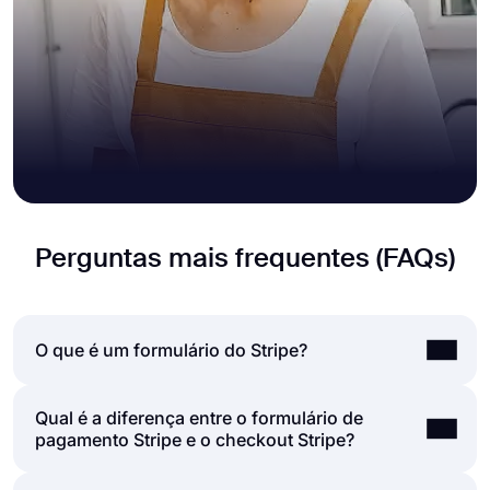
Perguntas mais frequentes (FAQs)
O que é um formulário do Stripe?
Qual é a diferença entre o formulário de
Um formulário Stripe é um formulário online que
pagamento Stripe e o checkout Stripe?
permite a coleta de pagamentos através da
integração segura do Stripe.