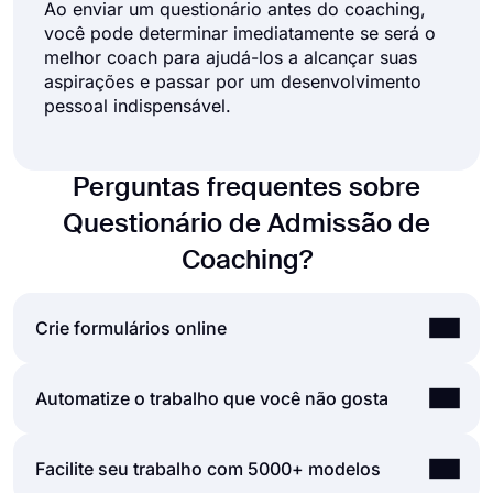
Ao enviar um questionário antes do coaching,
você pode determinar imediatamente se será o
melhor coach para ajudá-los a alcançar suas
aspirações e passar por um desenvolvimento
pessoal indispensável.
Perguntas frequentes sobre
Questionário de Admissão de
Coaching?
Crie formulários online
Usando a interface de usuário fácil e extensa do
Automatize o trabalho que você não gosta
criador de formulários do forms.app, você pode
criar formulários, pesquisas e exames online com
As automatizações entre as ferramentas que você
Facilite seu trabalho com 5000+ modelos
menos esforço do que qualquer outra coisa! Você
usa são vitais, pois economizam tempo e reduzem