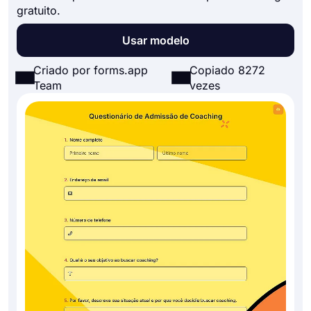
gratuito.
Usar modelo
Criado por forms.app
Copiado 8272
Team
vezes