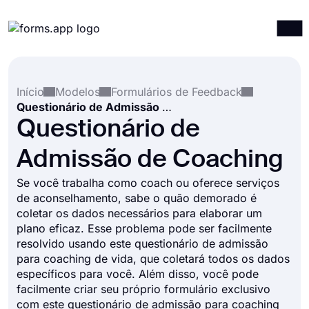
Produtos
Entrar
Registrar-se
Início
Modelos
Formulários de Feedback
Integrações
Questionário de Admissão de Coaching
Modelos
Questionário de
Recursos
Admissão de Coaching
Preços
Se você trabalha como coach ou oferece serviços
de aconselhamento, sabe o quão demorado é
coletar os dados necessários para elaborar um
plano eficaz. Esse problema pode ser facilmente
resolvido usando este questionário de admissão
para coaching de vida, que coletará todos os dados
específicos para você. Além disso, você pode
facilmente criar seu próprio formulário exclusivo
com este questionário de admissão para coaching