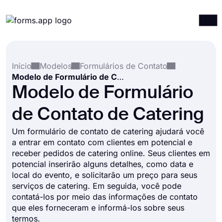
Produtos
Entrar
Registrar-se
Início
Modelos
Formulários de Contato
Integrações
Modelo de Formulário de Contato de Catering
Modelos
Modelo de Formulário
Recursos
de Contato de Catering
Preços
Um formulário de contato de catering ajudará você
a entrar em contato com clientes em potencial e
receber pedidos de catering online. Seus clientes em
potencial inserirão alguns detalhes, como data e
local do evento, e solicitarão um preço para seus
serviços de catering. Em seguida, você pode
contatá-los por meio das informações de contato
que eles forneceram e informá-los sobre seus
termos.