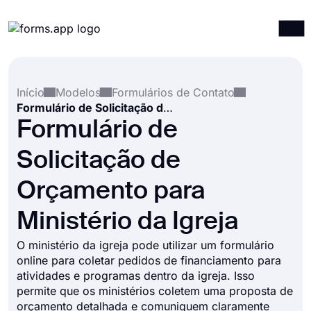
Produtos
Entrar
Registrar-se
Início
Modelos
Formulários de Contato
Integrações
Formulário de Solicitação de Orçamento para Ministério da Igreja
Modelos
Formulário de
Recursos
Solicitação de
Preços
Orçamento para
Ministério da Igreja
O ministério da igreja pode utilizar um formulário
online para coletar pedidos de financiamento para
atividades e programas dentro da igreja. Isso
permite que os ministérios coletem uma proposta de
orçamento detalhada e comuniquem claramente