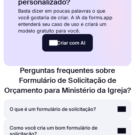
personalizado?
Basta dizer em poucas palavras o que
você gostaria de criar. A IA da forms.app
entenderá seu caso de uso e criará um
modelo gratuito para você.
Criar com AI
Perguntas frequentes sobre
Formulário de Solicitação de
Orçamento para Ministério da Igreja?
O que é um formulário de solicitação?
Como você cria um bom formulário de
Um formulário de solicitação é um documento
solicitação?
usado para aceitar solicitações de seus clientes,