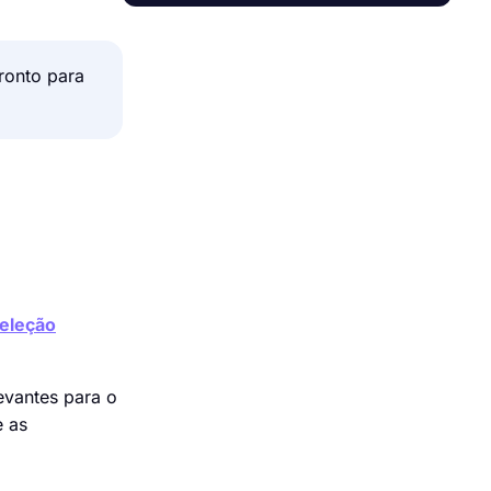
ronto para
eleção
evantes para o
e as