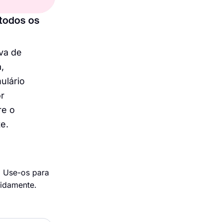
todos os
va de
,
ulário
or
re o
e.
. Use-os para
pidamente.