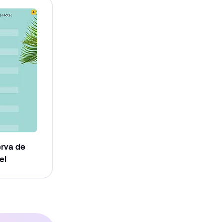
erva de
el