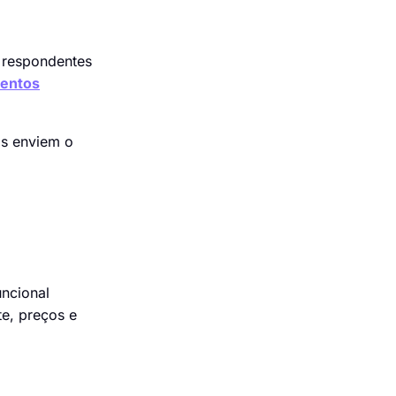
s respondentes
mentos
os enviem o
uncional
te, preços e