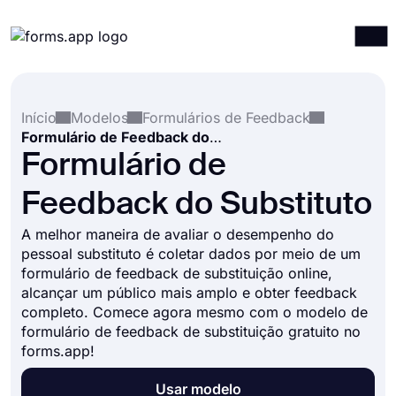
Produtos
Entrar
Registrar-se
Início
Modelos
Formulários de Feedback
Integrações
Formulário de Feedback do Substituto
Modelos
Formulário de
Recursos
Feedback do Substituto
Preços
A melhor maneira de avaliar o desempenho do
pessoal substituto é coletar dados por meio de um
formulário de feedback de substituição online,
alcançar um público mais amplo e obter feedback
completo. Comece agora mesmo com o modelo de
formulário de feedback de substituição gratuito no
forms.app!
Usar modelo