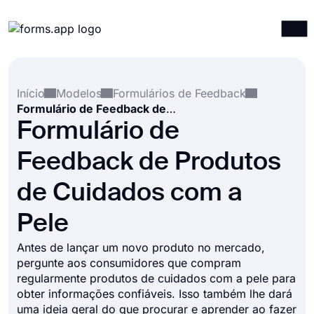
Produtos
Entrar
Registrar-se
Início
Modelos
Formulários de Feedback
Integrações
Formulário de Feedback de Produtos de Cuidados com a Pele
Modelos
Formulário de
Recursos
Feedback de Produtos
Preços
de Cuidados com a
Pele
Antes de lançar um novo produto no mercado,
pergunte aos consumidores que compram
regularmente produtos de cuidados com a pele para
obter informações confiáveis. Isso também lhe dará
uma ideia geral do que procurar e aprender ao fazer