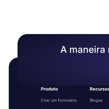
Às vezes, organizações ou empresas estabelecem t
ativar notificações por e-mail quando um cancelame
rescindam antecipadamente a assinatura. Caso você 
Seguindo estas etapas, você pode usar facilmente 
cobrar taxas no forms.app com um campo de paga
Abra e importe um dos modelos de formulári
Personalize seu formulário com base em seus 
Certifique-se de pedir detalhes de contato, 
Opcionalmente, você pode obter feedback faz
Adicione um campo de assinatura para ter sua 
A maneira m
Incorpore seu formulário online em seu site
Produto
Recurso
Criar um formulário
Blogue