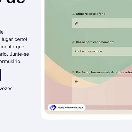
de
lugar certo!
lamento que
rio. Junte-se
ormulário!
vezes