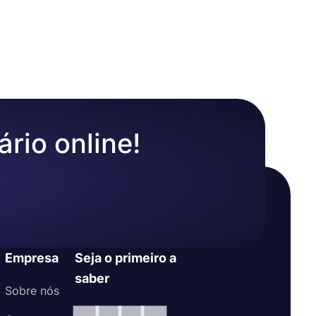
es
amente.
ssível
ário online!
Empresa
Seja o primeiro a
saber
Sobre nós