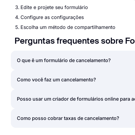
Edite e projete seu formulário
Configure as configurações
Escolha um método de compartilhamento
Perguntas frequentes sobre F
O que ê um formulário de cancelamento?
Os formulários de cancelamento permitem que os 
Como você faz um cancelamento?
formulário de cancelamento online inclui basicame
deve seguir para cancelar e solicita as informaçõe
Depois de selecionar um dos modelos de formulário
Posso usar um criador de formulários online para a
cliente. Você pode criar facilmente seu formulário
simplesmente compartilhá-lo com seus clientes par
solicitação em seu site, seus membros ou clientes
Sim, os criadores de formulários online facilitam a
Como posso cobrar taxas de cancelamento?
seguida, você pode verificar os detalhes da solici
Como a maioria dos criadores de formulários, o fo
ou serviço foi encerrado.
cancelamento e você pode personalizar o formulár