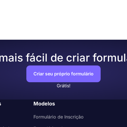
ermos especiais para obter compensação caso os assinant
nto for enviado, para poder processar a solicitação rapid
exija algum tipo de taxa para rescisões antecipadas, é po
o forms.app para um processo de cancelamento fácil:
mento simples.
o de cancelamento
objetivos
como endereços de e-mail e números de telefone
endo algumas perguntas sobre a decisão deles
assinatura eletrônica
ais fácil de criar formul
Criar seu próprio formulário
Grátis!
s
Modelos
Formulário de Inscrição