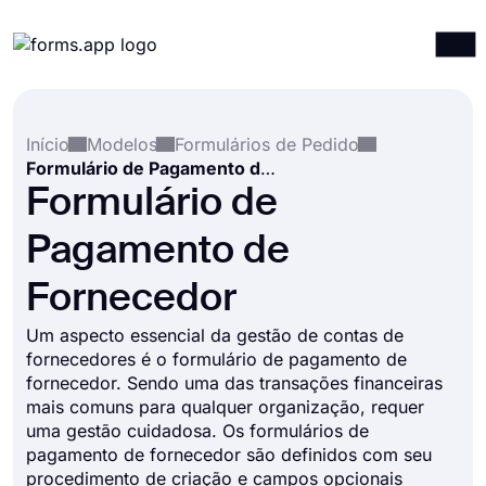
Produtos
Entrar
Registrar-se
Início
Modelos
Formulários de Pedido
Integrações
Formulário de Pagamento de Fornecedor
Modelos
Formulário de
Recursos
Pagamento de
Preços
Fornecedor
Um aspecto essencial da gestão de contas de
fornecedores é o formulário de pagamento de
fornecedor. Sendo uma das transações financeiras
mais comuns para qualquer organização, requer
uma gestão cuidadosa. Os formulários de
pagamento de fornecedor são definidos com seu
procedimento de criação e campos opcionais