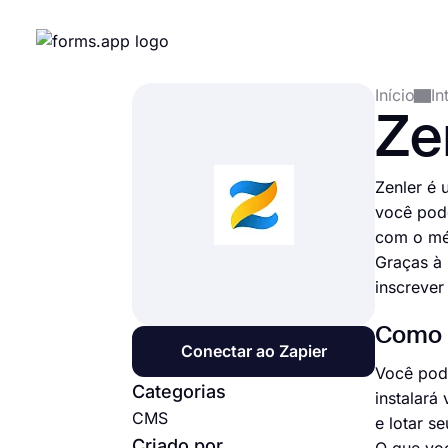
Início
In
Ze
Zenler é 
você pode
com o mét
Graças à 
inscrever
Como c
Conectar ao Zapier
Você pode
Categorias
instalará
CMS
e lotar se
Criado por