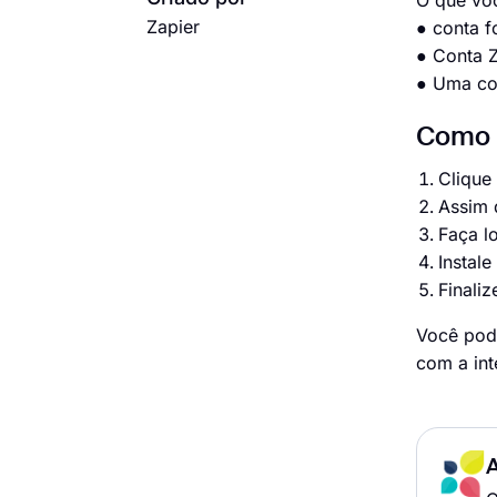
O que vo
Zapier
● conta 
● Conta Z
● Uma co
Como c
Clique
Assim 
Faça l
Instal
Finaliz
Você pode
com a int