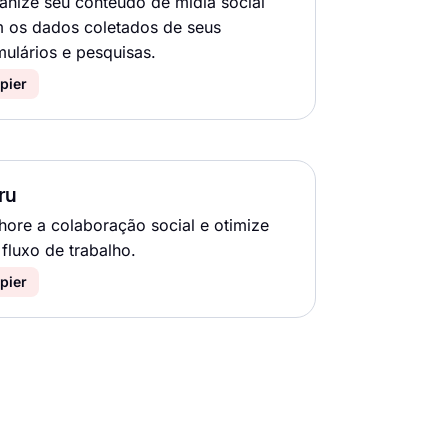
anize seu conteúdo de mídia social
 os dados coletados de seus
mulários e pesquisas.
pier
ru
hore a colaboração social e otimize
 fluxo de trabalho.
pier