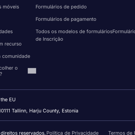
s móveis
Formulários de pedido
a
Formulários de pagamento
idades
Todos os modelos de formuláriosFormulári
de Inscrição
um recurso
à comunidade
colher o
?
 the EU
10111 Tallinn, Harju County, Estonia
ireitos reservados.
Política de Privacidade
Termos de 