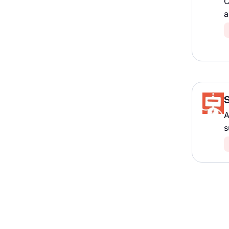
C
a
A
s