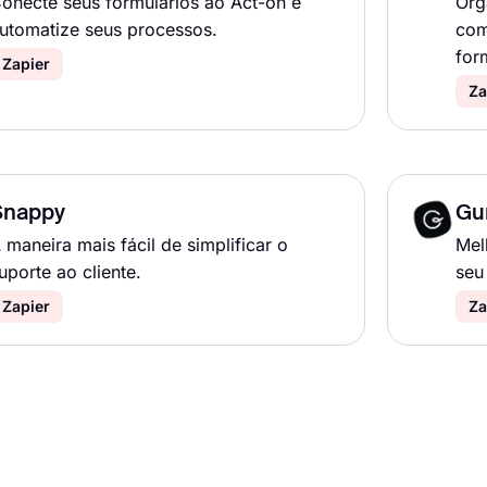
onecte seus formulários ao Act-on e
Org
utomatize seus processos.
com
for
Zapier
Za
Snappy
Gu
 maneira mais fácil de simplificar o
Mel
uporte ao cliente.
seu
Zapier
Za