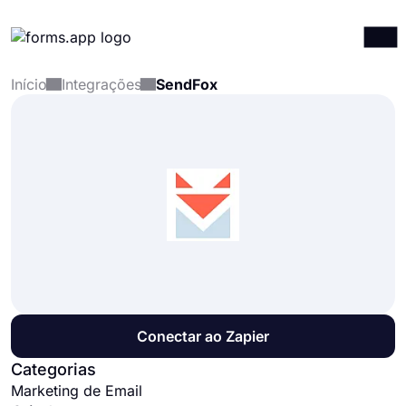
Início
Integrações
SendFox
Produtos
Entrar
Registrar-se
Integrações
Modelos
Recursos
Preços
Conectar ao Zapier
Categorias
Marketing de Email