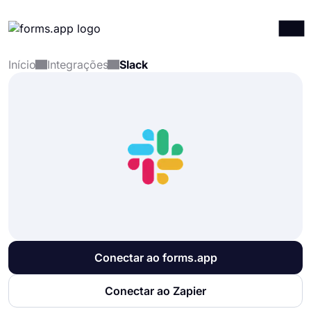
Início
Integrações
Slack
Produtos
Entrar
Registrar-se
Integrações
Modelos
Recursos
Preços
Conectar ao forms.app
Conectar ao Zapier