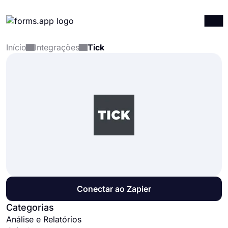
Início
Integrações
Tick
Produtos
Entrar
Registrar-se
Integrações
Modelos
Recursos
Preços
Conectar ao Zapier
Categorias
Análise e Relatórios