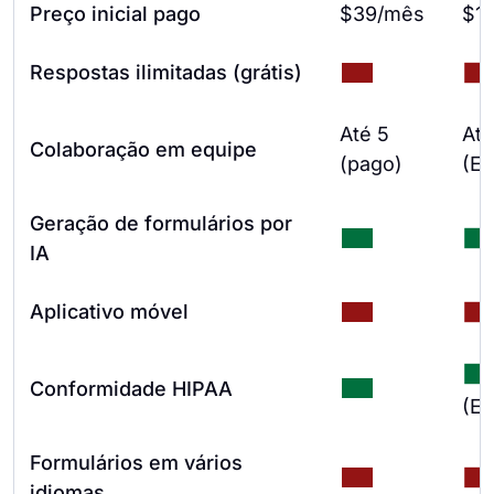
Preço inicial pago
$39/mês
$1
Respostas ilimitadas (grátis)
Até 5
Até
Colaboração em equipe
(pago)
(En
Geração de formulários por
IA
Aplicativo móvel
Conformidade HIPAA
(En
Formulários em vários
idiomas