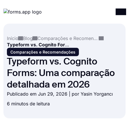
Produtos
Entrar
Registrar-se
Início
Blog
Comparações e Recomendações
Integrações
Typeform vs. Cognito Forms: Uma comparação detalhada em 2026
Modelos
Comparações e Recomendações
Typeform vs. Cognito
Recursos
Forms: Uma comparação
Preços
detalhada em 2026
Publicado em Jun 29, 2026 | por
Yasin Yorgancı
6 minutos de leitura