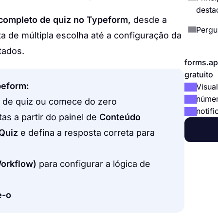
desta
l completo de quiz no Typeform,
desde a
Pergu
a de múltipla escolha até a configuração da
tados.
forms.ap
gratuito
peform:
Visual
númer
 de quiz ou comece do zero
notifi
tas a partir do painel de
Conteúdo
Quiz
e defina a resposta correta para
Workflow)
para configurar a lógica de
e-o