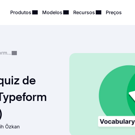
Produtos
Modelos
Recursos
Preços
Criação e Gestão de Formulários
quiz de
 Typeform
)
tih Özkan