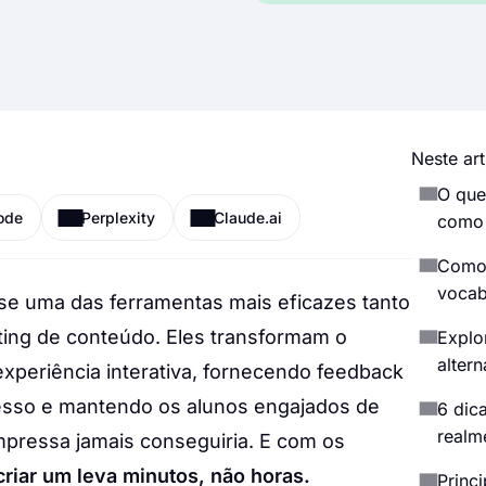
Neste art
O que
ode
Perplexity
Claude.ai
como 
Como 
vocab
se uma das ferramentas mais eficazes tanto
ing de conteúdo. Eles transformam o
Explo
altern
xperiência interativa, fornecendo feedback
esso e mantendo os alunos engajados de
6 dic
realm
mpressa jamais conseguiria. E com os
criar um leva minutos, não horas.
Princ