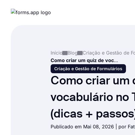
Início
Blog
Como criar um quiz de vocabulário no Typeform (dicas + passos)
Criação e Gestão de Formulários
Como criar um 
vocabulário no
(dicas + passos
Publicado em Mai 08, 2026 | por
Fa