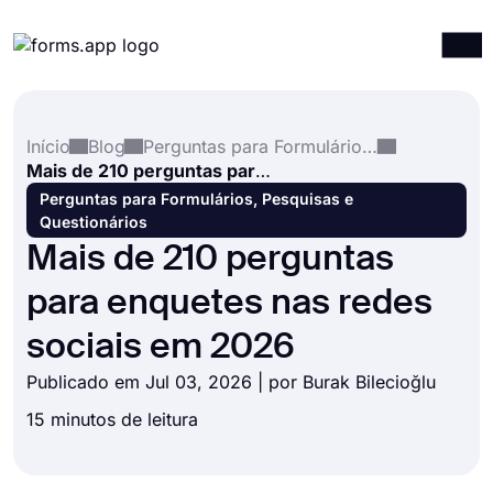
Produtos
Entrar
Registrar-se
Início
Blog
Perguntas para Formulários, Pesquisas e Questionários
Integrações
Mais de 210 perguntas para enquetes nas redes sociais em 2026
Modelos
Perguntas para Formulários, Pesquisas e
Questionários
Recursos
Mais de 210 perguntas
Preços
para enquetes nas redes
sociais em 2026
Publicado em Jul 03, 2026 | por
Burak Bilecioğlu
15 minutos de leitura