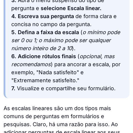
3.
Abra o menu suspenso do tipo de
pergunta e
selecione Escala linear.
4.
Escreva sua pergunta
de forma clara e
concisa no campo da pergunta.
5. Defina a faixa da escala
(
o mínimo pode
ser 0 ou 1; o máximo pode ser qualquer
número inteiro de 2 a 10
).
6.
Adicione rótulos finais
(
opcional, mas
recomendamos
) para ancorar a escala, por
exemplo, "Nada satisfeito" e
"Extremamente satisfeito."
7.
Visualize e compartilhe seu formulário.
As escalas lineares são um dos tipos mais
comuns de perguntas em formulários e
pesquisas. Claro, há uma razão para isso. Ao
adicionar perguntas de escala linear aos seus