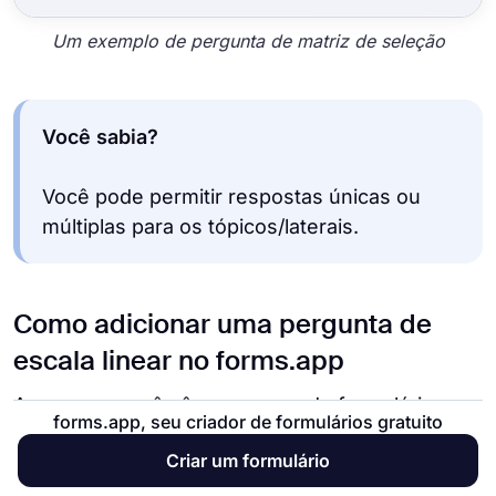
Um exemplo de pergunta de matriz de seleção
Você sabia?
Você pode permitir respostas únicas ou
múltiplas para os tópicos/laterais.
Como adicionar uma pergunta de
escala linear no forms.app
Agora que você vê os campos do formulário,
forms.app, seu criador de formulários gratuito
você pode usá-los para fazer sua pergunta de
Criar um formulário
escala linear no forms.app, é para ver como você
pode fazer isso. Adicionar suas perguntas levará