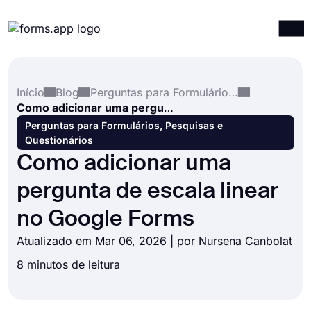
Produtos
Entrar
Registrar-se
Início
Blog
Perguntas para Formulários, Pesquisas e Questionários
Integrações
Como adicionar uma pergunta de escala linear no Google Forms
Modelos
Perguntas para Formulários, Pesquisas e
Questionários
Recursos
Como adicionar uma
Preços
pergunta de escala linear
no Google Forms
Atualizado em Mar 06, 2026 | por
Nursena Canbolat
8 minutos de leitura