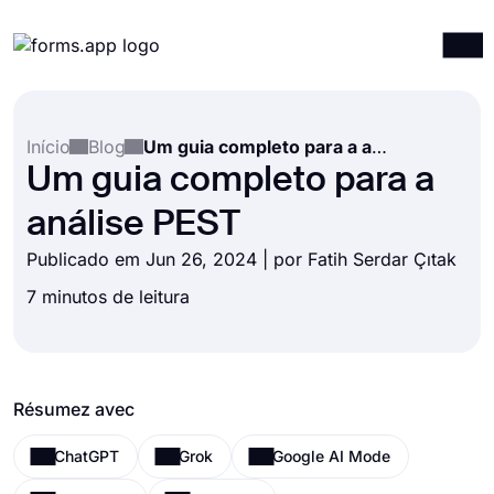
Produtos
Entrar
Registrar-se
Início
Blog
Um guia completo para a análise PEST
Integrações
Um guia completo para a
Modelos
análise PEST
Recursos
Publicado em Jun 26, 2024 | por
Fatih Serdar Çıtak
Preços
7 minutos de leitura
Résumez avec
ChatGPT
Grok
Google AI Mode