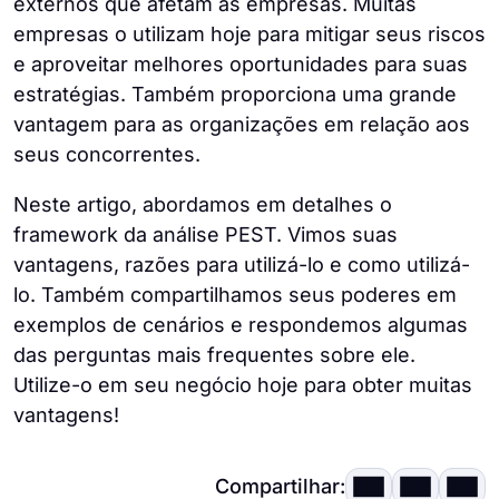
externos que afetam as empresas. Muitas
as empresas ainda hoje a utilizam como
exemplos de factores analisados na análise
empresas o utilizam hoje para mitigar seus riscos
ferramenta estratégica.
PESTLE, tais como
e aproveitar melhores oportunidades para suas
estratégias. Também proporciona uma grande
estabilidade do governo e políticas
vantagem para as organizações em relação aos
fiscais (políticos),
seus concorrentes.
taxas de inflação e taxas de câmbio
Neste artigo, abordamos em detalhes o
(económicos),
framework da análise PEST. Vimos suas
vantagens, razões para utilizá-lo e como utilizá-
tendências demográficas e atitudes
lo. Também compartilhamos seus poderes em
culturais (sócio-culturais)
exemplos de cenários e respondemos algumas
avanços tecnológicos e investigação e
das perguntas mais frequentes sobre ele.
desenvolvimento (tecnológicos),
Utilize-o em seu negócio hoje para obter muitas
vantagens!
regulamentação da proteção dos
consumidores e legislação laboral
Compartilhar:
(jurídica),