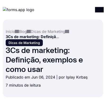
Produtos
Entrar
Registrar-se
Início
Blog
Dicas de Marketing
Integrações
3Cs de marketing: Definição, exemplos e como usar
Modelos
Dicas de Marketing
3Cs de marketing:
Recursos
Definição, exemplos e
Preços
como usar
Publicado em Jun 06, 2024 | por
Işılay Kırbaş
7 minutos de leitura