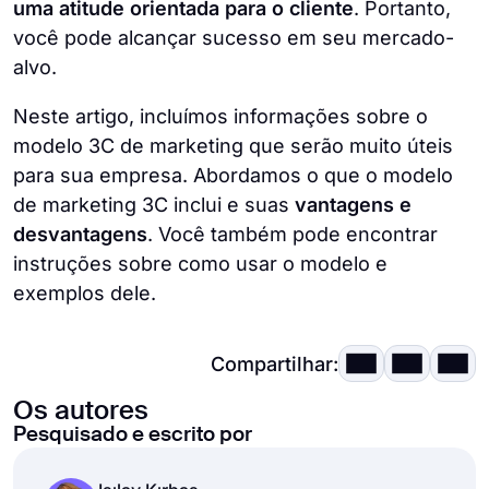
comunicação interna ou externa.
uma atitude orientada para o cliente
. Portanto,
as potenciais consequências das acções no
você pode alcançar sucesso em seu mercado-
sistema empresarial.
alvo.
Neste artigo, incluímos informações sobre o
modelo 3C de marketing que serão muito úteis
para sua empresa. Abordamos o que o modelo
de marketing 3C inclui e suas
vantagens e
desvantagens
. Você também pode encontrar
instruções sobre como usar o modelo e
exemplos dele.
Compartilhar:
Os autores
Pesquisado e escrito por