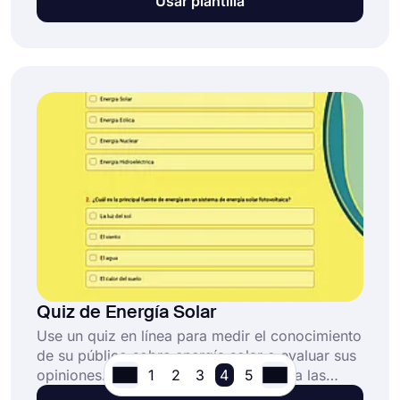
Usar plantilla
crea tu cuestionario para evaluar tus creencias,
valores y actitudes hacia la esfera política.
¡Crea y comparte tu cuestionario hoy mismo
para identificar tendencias políticas y opiniones
de las personas sobre la política!
Quiz de Energía Solar
Use un quiz en línea para medir el conocimiento
de su público sobre energía solar o evaluar sus
1
2
3
4
5
opiniones. Puede alcanzar e impactar a las
personas que desee con un quiz en línea. Utilice