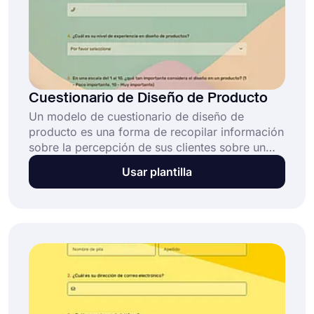
Cuestionario de Diseño de Producto
Un modelo de cuestionario de diseño de
producto es una forma de recopilar información
sobre la percepción de sus clientes sobre un
producto. Puede utilizar las sugerencias y
Usar plantilla
preferencias de los participantes para realizar
mejoras. Al utilizar cuestionarios sobre
productos, puede descubrir fácilmente los
puntos fuertes y débiles de su producto.