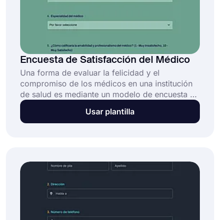
Encuesta de Satisfacción del Médico
Una forma de evaluar la felicidad y el
compromiso de los médicos en una institución
de salud es mediante un modelo de encuesta de
satisfacción del médico. Los administradores de
Usar plantilla
hospitales, directores de clínicas y otros líderes
del sector de salud lo utilizan con frecuencia
para comprender las experiencias y opiniones
de los médicos, y para identificar áreas de
mejora.