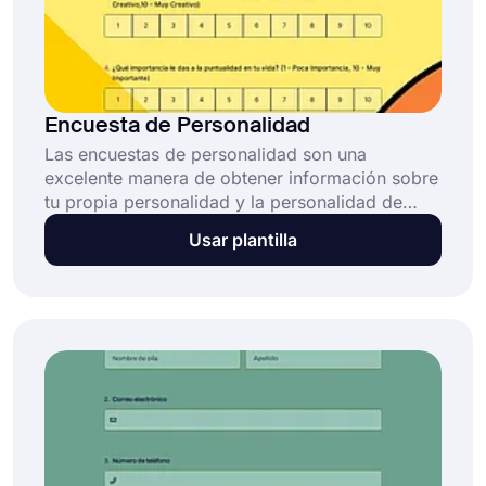
Encuesta de Personalidad
Las encuestas de personalidad son una
excelente manera de obtener información sobre
tu propia personalidad y la personalidad de
otras personas. Crea tu encuesta utilizando el
Usar plantilla
modelo gratuito de encuesta de personalidad
de forms.app y utiliza funciones inteligentes
para aumentar tus tasas de respuestas
correctas.