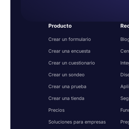
cuestionario. La lógica condicional le permite obte
preguntas innecesarias.
Compartir registros y estadísticas de formularios: 
compartir los datos que ha recopilado en tiempo r
Producto
Re
propietario de un cuestionario, puede compartir fác
Crear un formulario
Blo
Crear una encuesta
Cen
Crear un cuestionario
Int
Crear un sondeo
Dis
Crear una prueba
Apl
Crear una tienda
Seg
Precios
Fun
Soluciones para empresas
Pre