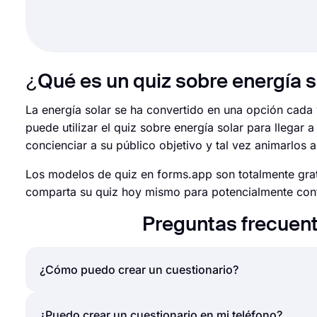
¿Qué es un quiz sobre energía s
La energía solar se ha convertido en una opción cada 
puede utilizar el quiz sobre energía solar para llegar
concienciar a su público objetivo y tal vez animarlos a
Los modelos de quiz en forms.app son totalmente grat
comparta su quiz hoy mismo para potencialmente contri
Preguntas frecuent
¿Cómo puedo crear un cuestionario?
Si desea crear un cuestionario para amigos o su aud
¿Puedo crear un cuestionario en mi teléfono?