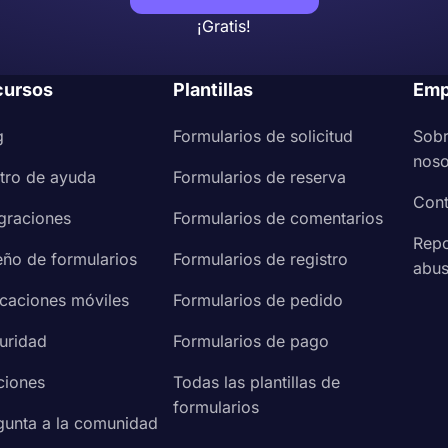
ner la información exacta que desea sin aburrir a sus encue
¡Gratis!
además de la recopilación de datos en tiempo real, tiene la 
eal. Si está organizando un concurso o es más transparent
cursos
Plantillas
Emp
ilmente las respuestas del formulario en forms.app.
g
Formularios de solicitud
Sob
noso
tro de ayuda
Formularios de reserva
Cont
egraciones
Formularios de comentarios
Repo
eño de formularios
Formularios de registro
abu
icaciones móviles
Formularios de pedido
uridad
Formularios de pago
ciones
Todas las plantillas de
formularios
gunta a la comunidad