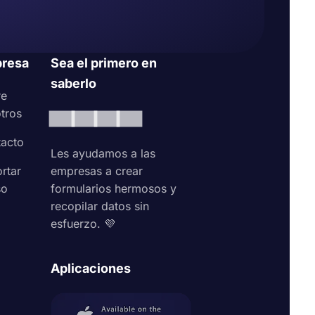
stados con
opción de
e como
resa
Sea el primero en
saberlo
re
tros
acto
Les ayudamos a las
rtar
empresas a crear
so
formularios hermosos y
recopilar datos sin
esfuerzo. 💜
Aplicaciones