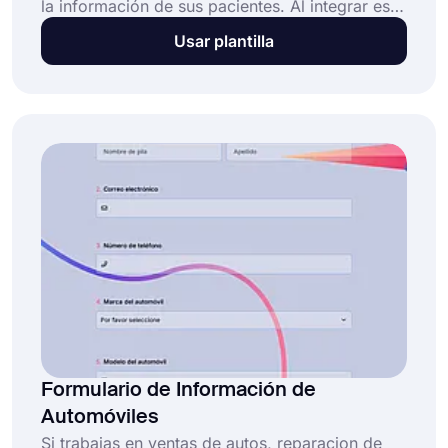
la información de sus pacientes. Al integrar este
formulario en su sitio web, los dentistas pueden
Usar plantilla
obtener información importante, como nombres
y direcciones de correo electrónico de sus
pacientes, en poco tiempo. Al utilizar la plantilla
de formulario de contacto de odontología,
puede crear su propio formulario sin necesidad
de conocimientos en código.
Formulario de Información de
Automóviles
Si trabajas en ventas de autos, reparacion de