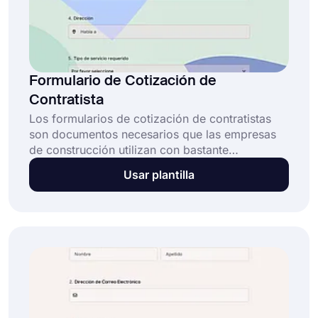
Formulario de Cotización de
Contratista
Los formularios de cotización de contratistas
son documentos necesarios que las empresas
de construcción utilizan con bastante
frecuencia. Este formulario se utiliza para
Usar plantilla
describir un trabajo y revelar sus costos de
materiales y el costo total para que sea
conocido por otra parte. Puede crearlo
fácilmente utilizando la plantilla gratuita de
formulario de cotización de contratista que
aparece a continuación. ¡Empiece hoy!