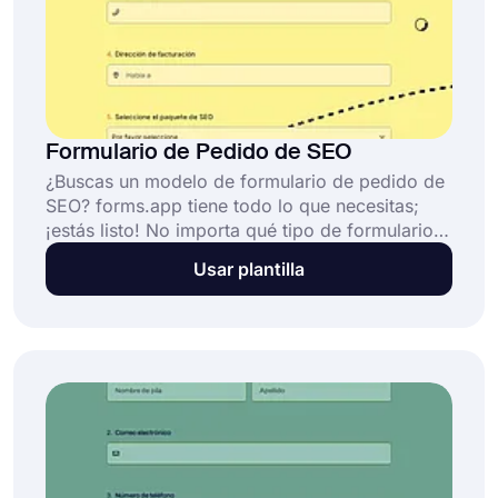
Formulario de Pedido de SEO
¿Buscas un modelo de formulario de pedido de
SEO? forms.app tiene todo lo que necesitas;
¡estás listo! No importa qué tipo de formularios
estés creando, este puede manejar todo. Con
Usar plantilla
forms.app, puedes crear tus formularios de
pedido en poco tiempo.