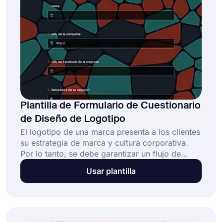
mantenga su flujo de trabajo en marcha!
Plantilla de Formulario de Cuestionario
de Diseño de Logotipo
El logotipo de una marca presenta a los clientes
su estrategia de marca y cultura corporativa.
Por lo tanto, se debe garantizar un flujo de
información correcto entre las agencias y las
Usar plantilla
empresas durante el proceso de diseño. Con el
Cuestionario de diseño de logotipos en línea de
forms.app, ¡diseñar un logotipo es más fácil
que nunca! Puede comenzar de inmediato
personalizando la plantilla de formulario o