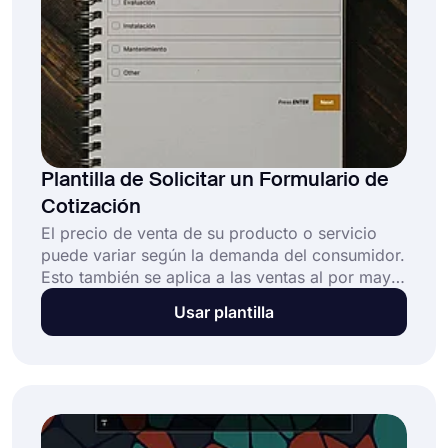
Plantilla de Solicitar un Formulario de
Cotización
El precio de venta de su producto o servicio
puede variar según la demanda del consumidor.
Esto también se aplica a las ventas al por mayor
o al por menor. En tal caso, su precio cambiará.
Usar plantilla
La plantilla de formulario de solicitud de
cotización en línea gratuita de forms.app te lo
pone fácil. Coloque un formulario de solicitud
de cotización en su sitio web o comparta el
enlace al formulario. ¡Comience a recibir
solicitudes de cotización de sus clientes y