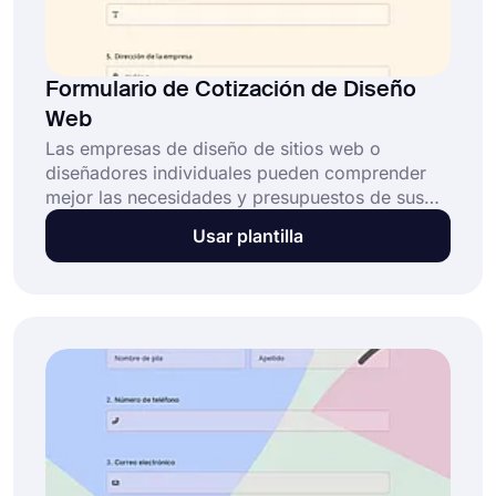
Formulario de Cotización de Diseño
Web
Las empresas de diseño de sitios web o
diseñadores individuales pueden comprender
mejor las necesidades y presupuestos de sus
clientes al ofrecer un formulario de presupuesto
Usar plantilla
en línea. Crea tu formulario hoy mismo
utilizando el modelo de formulario de
presupuesto de diseño de sitios web gratuito y
listo para usar de forms.app. Facilita el contacto
con tus clientes en solo unos minutos de tu
tiempo!