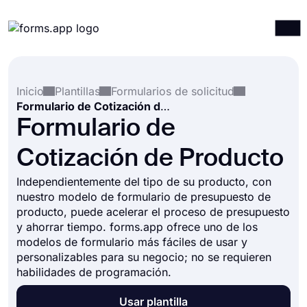
Productos
Iniciar sesión
Registrarse
Inicio
Plantillas
Formularios de solicitud
Integraciones
Formulario de Cotización de Producto
Plantillas
Formulario de
Recursos
Cotización de Producto
Precios
Independientemente del tipo de su producto, con
nuestro modelo de formulario de presupuesto de
producto, puede acelerar el proceso de presupuesto
y ahorrar tiempo. forms.app ofrece uno de los
modelos de formulario más fáciles de usar y
personalizables para su negocio; no se requieren
habilidades de programación.
Usar plantilla