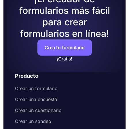
actividades extremas.
desea recopilar
formularios más fácil
Utilice los campos de
explicación
o
términos
y condiciones
para informar a sus
para crear
encuestados
Opcionalmente, agregue un campo de firma
formularios en línea!
para obtener
firmas electrónicas
.
Comparta su formulario o insértelo en su
Crea tu formulario
sitio web
¡Gratis!
Producto
Crear un formulario
Crear una encuesta
Crear un cuestionario
Crear un sondeo