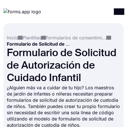
Productos
Iniciar sesión
Registrarse
Inicio
Plantillas
Formularios de consentimiento
Integraciones
Formulario de Solicitud de Autorización de Cuidado Infantil
Plantillas
Formulario de Solicitud
Recursos
de Autorización de
Precios
Cuidado Infantil
¿Alguien más va a cuidar de tu hijo? Los maestros
de jardín de infantes o niñeras necesitan preparar
formularios de solicitud de autorización de custodia
de niños. También puedes crear tu propio formulario
sin necesidad de escribir una sola línea de código
utilizando el modelo de formulario de solicitud de
autorización de custodia de niños.