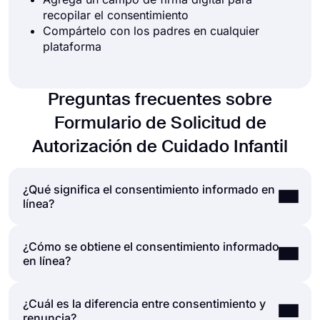
recopilar el consentimiento
Compártelo con los padres en cualquier
plataforma
Preguntas frecuentes sobre
Formulario de Solicitud de
Autorización de Cuidado Infantil
¿Qué significa el consentimiento informado en
línea?
¿Cómo se obtiene el consentimiento informado
El consentimiento informado es el proceso de
en línea?
obtener el consentimiento de una segunda parte
después de explicarle los riesgos y posibilidades
que implica la acción que está consintiendo. Los
¿Cuál es la diferencia entre consentimiento y
Obtener el consentimiento en línea no es
proveedores de atención médica y los
renuncia?