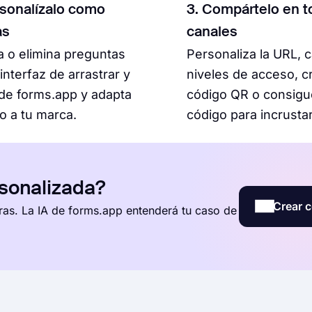
rsonalízalo como
3. Compártelo en t
as
canales
 o elimina preguntas
Personaliza la URL, 
 interfaz de arrastrar y
niveles de acceso, c
 de forms.app y adapta
código QR o consigu
lo a tu marca.
código para incrustar
rsonalizada?
Crear c
ras. La IA de forms.app entenderá tu caso de