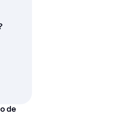
?
do de