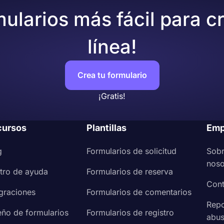
sea recopilar
mularios más fácil para c
y condiciones
para informar a sus encuestados
ara obtener
firmas electrónicas
.
línea!
 web
Crea tu formulario
¡Gratis!
cursos
Plantillas
Emp
g
Formularios de solicitud
Sob
noso
tro de ayuda
Formularios de reserva
Cont
egraciones
Formularios de comentarios
Repo
eño de formularios
Formularios de registro
abu