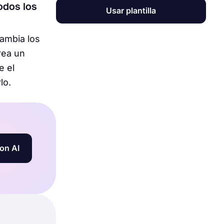
odos los
Usar plantilla
cambia los
rea un
e el
lo.
on AI