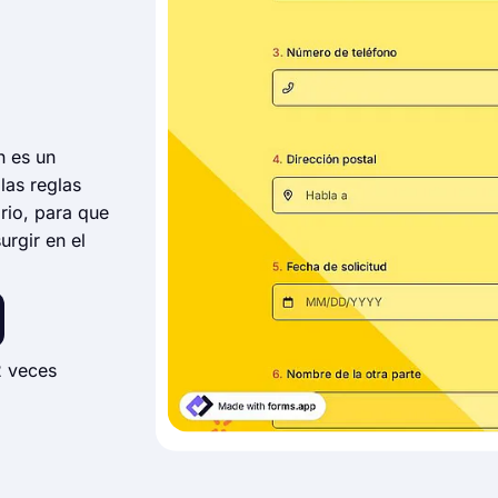
n es un
las reglas
ario, para que
rgir en el
 veces