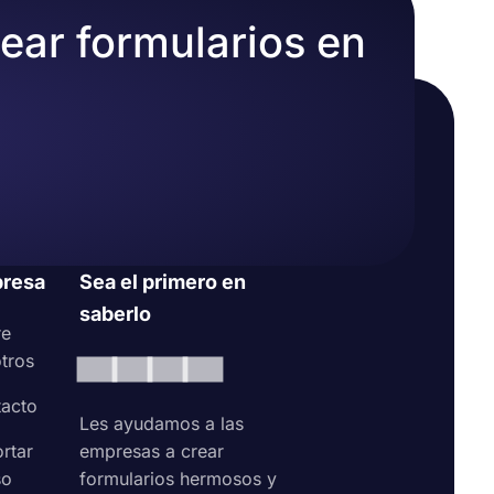
rear formularios en
resa
Sea el primero en
saberlo
re
tros
acto
Les ayudamos a las
rtar
empresas a crear
so
formularios hermosos y