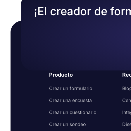
Agregue preguntas para la información que de
¡El creador de for
Utilice los campos de
explicación
o
términos 
Opcionalmente, agregue un campo de firma p
Comparta su formulario o insértelo en su sitio
Producto
Re
Crear un formulario
Blo
Crear una encuesta
Cen
Crear un cuestionario
Int
Crear un sondeo
Dis