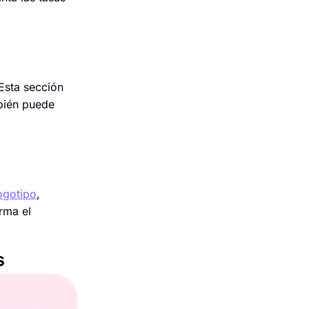
 Esta sección
mbién puede
ogotipo
,
rma el
s