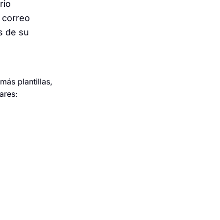
rio
 correo
s de su
más plantillas,
ares: