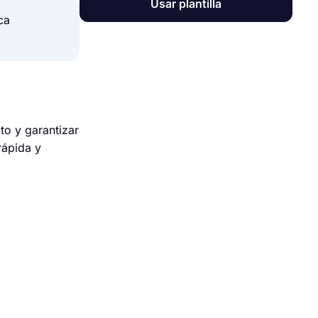
Usar plantilla
ca
to y garantizar
rápida y