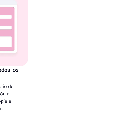
odos los
rio de
ón a
pie el
r.