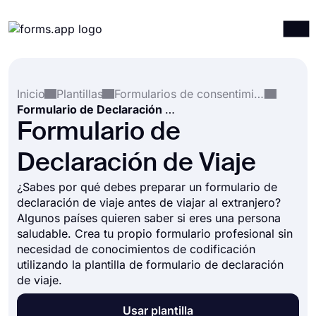
Productos
Iniciar sesión
Registrarse
Inicio
Plantillas
Formularios de consentimiento
Integraciones
Formulario de Declaración de Viaje
Plantillas
Formulario de
Recursos
Declaración de Viaje
Precios
¿Sabes por qué debes preparar un formulario de
declaración de viaje antes de viajar al extranjero?
Algunos países quieren saber si eres una persona
saludable. Crea tu propio formulario profesional sin
necesidad de conocimientos de codificación
utilizando la plantilla de formulario de declaración
de viaje.
Usar plantilla