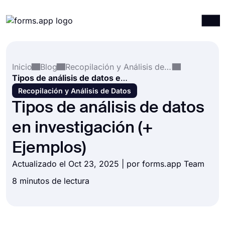
Productos
Iniciar sesión
Registrarse
Inicio
Blog
Recopilación y Análisis de Datos
Integraciones
Tipos de análisis de datos en investigación (+ Ejemplos)
Plantillas
Recopilación y Análisis de Datos
Tipos de análisis de datos
Recursos
en investigación (+
Precios
Ejemplos)
Actualizado el Oct 23, 2025 | por forms.app Team
8 minutos de lectura