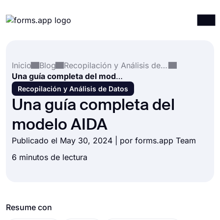
Productos
Iniciar sesión
Registrarse
Inicio
Blog
Recopilación y Análisis de Datos
Integraciones
Una guía completa del modelo AIDA
Plantillas
Recopilación y Análisis de Datos
Una guía completa del
Recursos
modelo AIDA
Precios
Publicado el May 30, 2024 | por forms.app Team
6 minutos de lectura
Resume con