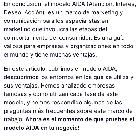
modelo PAS (Problema, Agitación, Solución)
En conclusión, el modelo AIDA (Atención, Interés,
fidelización del cliente.
medición y optimización, es una herramienta
es un modelo eficaz para abordar los puntos
Deseo, Acción) es un marco de marketing y
inestimable para que los profesionales del
de dolor y presentar soluciones. También
comunicación para los especialistas en
Además, asume un proceso racional de
marketing inciten a sus clientes/público a
existe el modelo DRIP (Decision, Research,
marketing que involucra las etapas del
toma de decisiones y deja de lado las
actuar y comprar.
Information, Purchase), que es un proceso
comportamiento del consumidor. Es una guía
influencias emocionales. El tratamiento
de toma de decisiones. Los profesionales
valiosa para empresas y organizaciones en todo
homogéneo de la audiencia y la visión
del marketing suelen elegir o adaptar estos
el mundo y tiene muchas ventajas.
simplificada de las motivaciones que ofrece
modelos en función de sus objetivos de
AIDA pueden pasar por alto la importancia
En este artículo, cubrimos el modelo AIDA,
comunicación específicos.
de complementarlo con estrategias que
descubrimos los entornos en los que se utiliza y
tengan en cuenta la naturaleza diversa y
sus ventajas. Hemos analizado empresas
dinámica de las interacciones de los
famosas y cómo utilizan cada fase de este
consumidores.
modelo, y hemos respondido algunas de las
preguntas más frecuentes sobre este marco de
trabajo.
Ahora es el momento de que pruebes el
modelo AIDA en tu negocio!