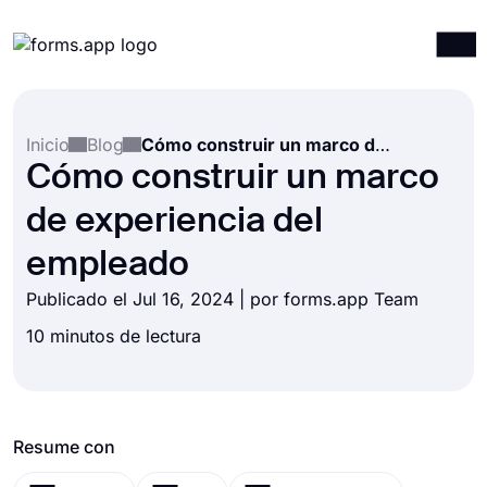
Productos
Iniciar sesión
Registrarse
Inicio
Blog
Cómo construir un marco de experiencia del empleado
Integraciones
Cómo construir un marco
Plantillas
de experiencia del
Recursos
empleado
Precios
Publicado el Jul 16, 2024 | por forms.app Team
10 minutos de lectura
Resume con