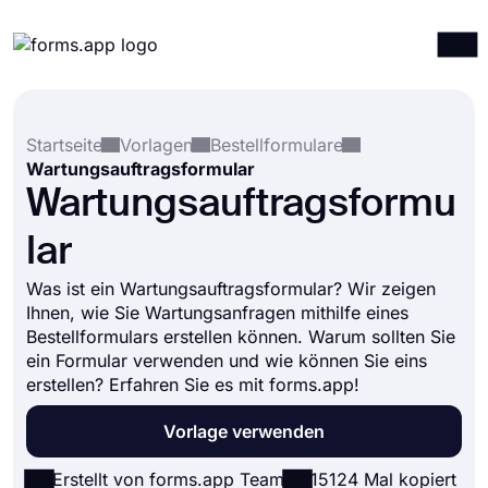
Produkte
Anmelden
Registrieren
Startseite
Vorlagen
Bestellformulare
Integrationen
Wartungsauftragsformular
Vorlagen
Wartungsauftragsformu
Ressourcen
lar
Preise
Was ist ein Wartungsauftragsformular? Wir zeigen
Ihnen, wie Sie Wartungsanfragen mithilfe eines
Bestellformulars erstellen können. Warum sollten Sie
ein Formular verwenden und wie können Sie eins
erstellen? Erfahren Sie es mit forms.app!
Vorlage verwenden
Erstellt von forms.app Team
15124 Mal kopiert