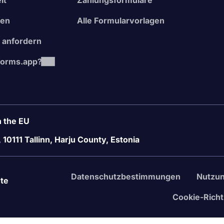
it
Zahlungsformulare
nen
Alle Formularvorlagen
 anfordern
orms.app?
 the EU
, 10111 Tallinn, Harju County, Estonia
Datenschutzbestimmungen
Nutzu
hte
Cookie-Richtl