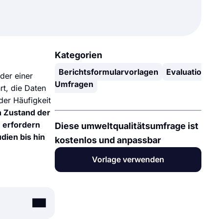
Kategorien
Berichtsformularvorlagen
Evaluationsu
der einer
Umfragen
t, die Daten
er Häufigkeit
n Zustand der
n erfordern
Diese umweltqualitätsumfrage ist
dien bis hin
kostenlos und anpassbar
Vorlage verwenden