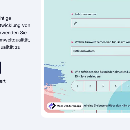
htige
twicklung von
erwenden Sie
mweltqualität,
alität zu
ert