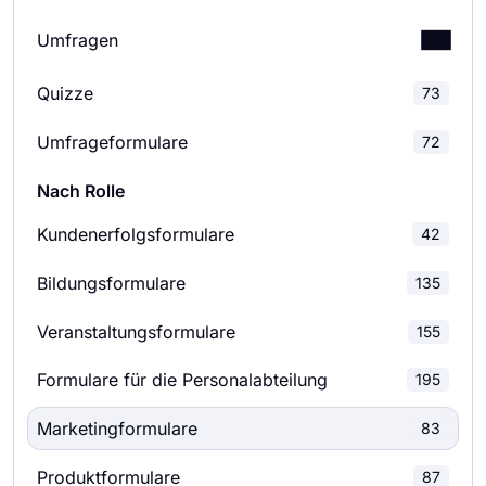
Bewerbungsformulare
Umfragen
187
Buchungsformulare
46
Quizze
Umfragen zur Kundenzufriedenheit
47
73
Umfrageformulare
72
Einwilligungsformulare
102
Umfragen zur Mitarbeiterzufriedenheit
28
Nach Rolle
Kontaktformulare
66
Evaluationsumfragen
125
Kundenerfolgsformulare
42
Spendenformulare
34
Feedback-Umfragen
128
Bildungsformulare
135
Bewertungsformulare
189
Marktforschungsumfragen
28
Veranstaltungsformulare
155
Veranstaltungsanmeldeformulare
84
Schulumfragen
39
Formulare für die Personalabteilung
195
Feedback-Formulare
144
Beziehungsumfragen
8
Marketingformulare
83
Bewerbungsformulare
40
Marketing-Umfragen
31
Produktformulare
87