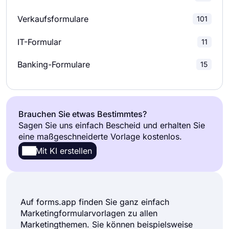
Datei-Upload-Formulare
37
Produktumfragen
23
Verkaufsformulare
101
Mitgliedschaftsformulare
39
Forschungsumfragen
19
IT-Formular
11
Bestellformulare
113
Banking-Formulare
15
Zahlungsformulare
68
Anmeldeformulare
196
Brauchen Sie etwas Bestimmtes?
Sagen Sie uns einfach Bescheid und erhalten Sie
Berichtsformularvorlagen
55
eine maßgeschneiderte Vorlage kostenlos.
Mit KI erstellen
Anfrageformulare
228
Anmeldeformulare
37
Auf forms.app finden Sie ganz einfach
Abonnementformulare
13
Marketingformularvorlagen zu allen
Marketingthemen. Sie können beispielsweise