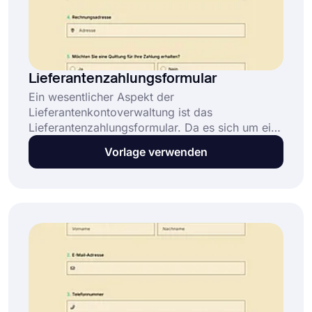
Lieferantenzahlungsformular
Ein wesentlicher Aspekt der
Lieferantenkontoverwaltung ist das
Lieferantenzahlungsformular. Da es sich um eine
der häufigsten Finanztransaktionen für jede
Vorlage verwenden
Organisation handelt, erfordert es sorgfältiges
Management. Lieferantenzahlungsformulare
werden mit ihrem Erstellungsverfahren definiert
und es können optionale Felder hinzugefügt
werden.