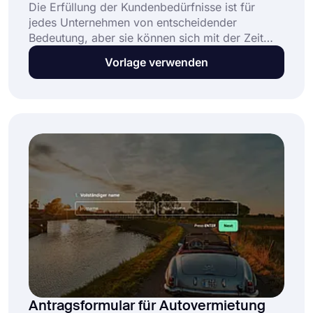
Die Erfüllung der Kundenbedürfnisse ist für
jedes Unternehmen von entscheidender
Bedeutung, aber sie können sich mit der Zeit
ändern. Daher müssen Sie die
Vorlage verwenden
Kundenbedürfnisse regelmäßig überprüfen, um
eine effektive Geschäftsstrategie zu entwickeln.
Und eine Kundenbedarfsumfrage bietet hierfür
eine der besten Möglichkeiten. Beginnen Sie
jetzt mit der Erstellung Ihres Umfrageformulars
und dem Sammeln von Daten mit der
kostenlosen Umfragevorlage für
Kundenbedürfnisse von forms.app!
Antragsformular für Autovermietung