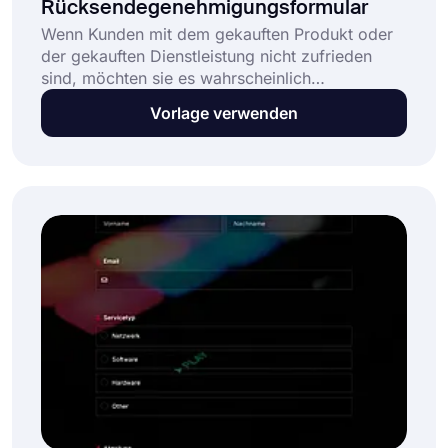
Rücksendegenehmigungsformular
Wenn Kunden mit dem gekauften Produkt oder
der gekauften Dienstleistung nicht zufrieden
sind, möchten sie es wahrscheinlich
zurückgeben. In diesem Fall sollten Sie
Vorlage verwenden
sicherstellen, dass sie ihre Anfragen mit
geeigneten Formularvorlagen für einen
hervorragenden Kundenservice übermitteln. Das
geht ganz einfach mit forms.app. Beginnen Sie
jetzt damit!