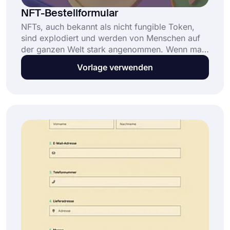
NFT-Bestellformular
NFTs, auch bekannt als nicht fungible Token,
sind explodiert und werden von Menschen auf
der ganzen Welt stark angenommen. Wenn man
bedenkt, was sie bieten und welche Rolle sie in
Vorlage verwenden
der Zukunft des Internets spielen werden, ist es
keine Überraschung, dass diese digitale Kunst
einen großen Aufschwung erlebt hat. Es ist eine
großartige Gelegenheit für Künstler, ihre Werke
in einer digitalen, dezentralen Umgebung zu
präsentieren und zu verkaufen. Indem Sie ein
NFT-Bestellformular erstellen, können Sie Ihre
NFT-Anfragen ganz einfach online stellen.