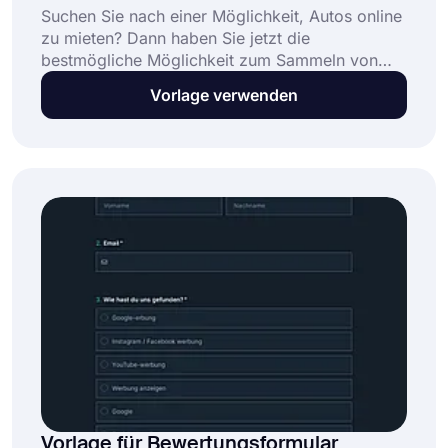
Suchen Sie nach einer Möglichkeit, Autos online
zu mieten? Dann haben Sie jetzt die
bestmögliche Möglichkeit zum Sammeln von
Online-Bewerbungen gefunden. Mit forms.app
Vorlage verwenden
haben Sie eine kostenlose Vorlage für einen
Mietwagenantrag und effektive Optionen zum
Erstellen Ihres benutzerdefinierten Formulars.
Starten Sie noch heute und erreichen Sie
mühelos mehr Kunden.
Vorlage für Bewertungsformular