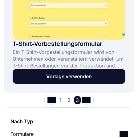
T-Shirt-Vorbestellungsformular
Ein T-Shirt-Vorbestellungsformular wird von
Unternehmen oder Veranstaltern verwendet, um
T-Shirt-Bestellungen vor der Produktion und
dem Vertrieb zu sammeln. Es hilft dabei,
Vorlage verwenden
Größendaten, Lieferdetails und
Kontaktinformationen von Teilnehmern zu
erfassen. Diese Online-Formularvorlage für T-
Shirt-Vorbestellungen:
1
2
3
Nach Typ
Formulare