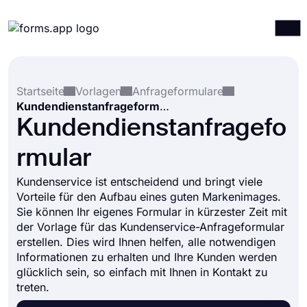
Produkte
Anmelden
Registrieren
Startseite
Vorlagen
Anfrageformulare
Integrationen
Kundendienstanfrageformular
Vorlagen
Kundendienstanfragefo
Ressourcen
rmular
Preise
Kundenservice ist entscheidend und bringt viele
Vorteile für den Aufbau eines guten Markenimages.
Sie können Ihr eigenes Formular in kürzester Zeit mit
der Vorlage für das Kundenservice-Anfrageformular
erstellen. Dies wird Ihnen helfen, alle notwendigen
Informationen zu erhalten und Ihre Kunden werden
glücklich sein, so einfach mit Ihnen in Kontakt zu
treten.