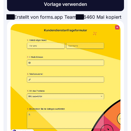
Vorlage verwenden
Erstellt von forms.app Team
6460 Mal kopiert