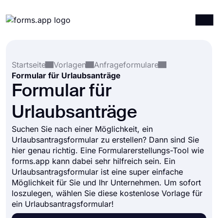
Produkte
Anmelden
Registrieren
Startseite
Vorlagen
Anfrageformulare
Integrationen
Formular für Urlaubsanträge
Vorlagen
Formular für
Ressourcen
Urlaubsanträge
Preise
Suchen Sie nach einer Möglichkeit, ein
Urlaubsantragsformular zu erstellen? Dann sind Sie
hier genau richtig. Eine Formularerstellungs-Tool wie
forms.app kann dabei sehr hilfreich sein. Ein
Urlaubsantragsformular ist eine super einfache
Möglichkeit für Sie und Ihr Unternehmen. Um sofort
loszulegen, wählen Sie diese kostenlose Vorlage für
ein Urlaubsantragsformular!