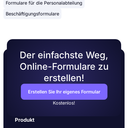
Zugriff auf Ihr Formular.
Formulare für die Personalabteilung
Wartungsantragsformular und vielen anderen
können Sie eines auswählen, das Ihren
Beschäftigungsformulare
Anforderungen entspricht, und sofort loslegen!
Der einfachste Weg,
Online-Formulare zu
erstellen!
Erstellen Sie Ihr eigenes Formular
Kostenlos!
Produkt