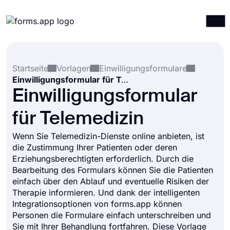
Produkte
Anmelden
Registrieren
Startseite
Vorlagen
Einwilligungsformulare
Integrationen
Einwilligungsformular für Telemedizin
Vorlagen
Einwilligungsformular
Ressourcen
für Telemedizin
Preise
Wenn Sie Telemedizin-Dienste online anbieten, ist
die Zustimmung Ihrer Patienten oder deren
Erziehungsberechtigten erforderlich. Durch die
Bearbeitung des Formulars können Sie die Patienten
einfach über den Ablauf und eventuelle Risiken der
Therapie informieren. Und dank der intelligenten
Integrationsoptionen von forms.app können
Personen die Formulare einfach unterschreiben und
Sie mit Ihrer Behandlung fortfahren. Diese Vorlage