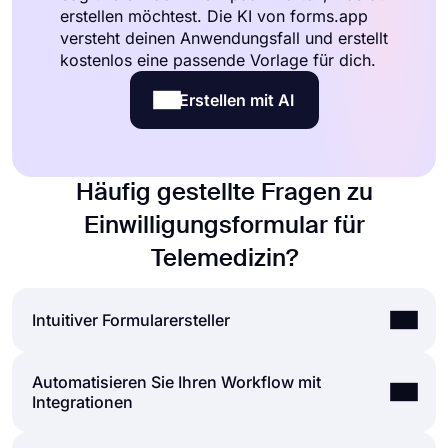
erstellen möchtest. Die KI von forms.app
versteht deinen Anwendungsfall und erstellt
kostenlos eine passende Vorlage für dich.
Erstellen mit AI
Häufig gestellte Fragen zu
Einwilligungsformular für
Telemedizin?
Intuitiver Formularersteller
Automatisieren Sie Ihren Workflow mit
Erstellen Sie mühelos Online-Formulare, passen
Integrationen
Sie die Felder, das Design und die
Datenschutzoptionen Ihres Formulars innerhalb