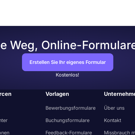
r Formulardesign ändern, indem Sie Ihre eigenen Farben a
hlen.
te Weg, Online-Formulare 
Erstellen Sie Ihr eigenes Formular
Kostenlos!
rcen
Vorlagen
Unternehm
Bewerbungsformulare
Über uns
nter
Buchungsformulare
Kontakt
ionen
Feedback-Formulare
Missbrauch m