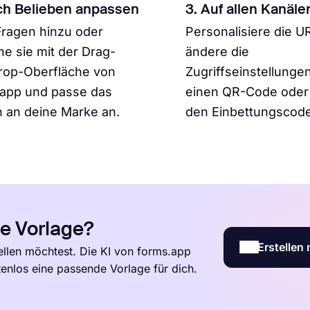
ch Belieben anpassen
3. Auf allen Kanäle
ragen hinzu oder
Personalisiere die U
ne sie mit der Drag-
ändere die
rop-Oberfläche von
Zugriffseinstellungen
.app und passe das
einen QR-Code oder 
 an deine Marke an.
den Einbettungscode
le Vorlage?
Erstellen 
ellen möchtest. Die KI von forms.app
tenlos eine passende Vorlage für dich.