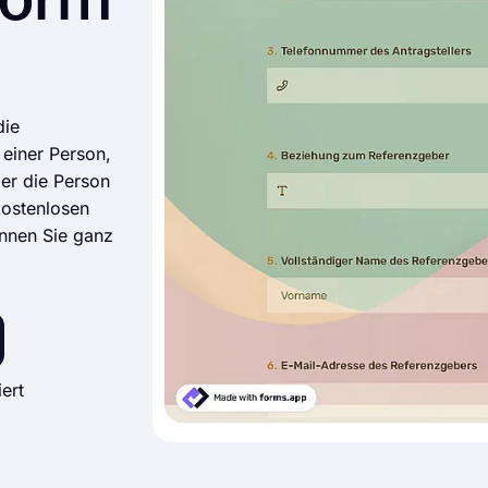
form
die
 einer Person,
der die Person
kostenlosen
nnen Sie ganz
ert