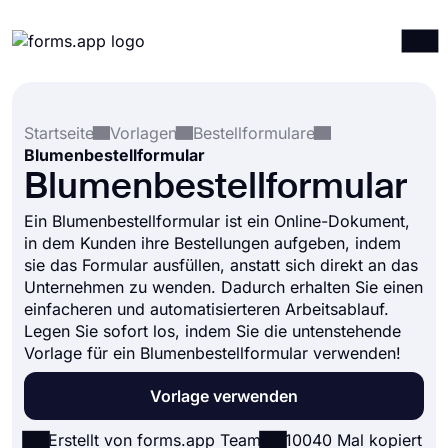
Produkte
Anmelden
Registrieren
Startseite
Vorlagen
Bestellformulare
Integrationen
Blumenbestellformular
Vorlagen
Blumenbestellformular
Ressourcen
Ein Blumenbestellformular ist ein Online-Dokument,
in dem Kunden ihre Bestellungen aufgeben, indem
Preise
sie das Formular ausfüllen, anstatt sich direkt an das
Unternehmen zu wenden. Dadurch erhalten Sie einen
einfacheren und automatisierteren Arbeitsablauf.
Legen Sie sofort los, indem Sie die untenstehende
Vorlage für ein Blumenbestellformular verwenden!
Vorlage verwenden
Erstellt von forms.app Team
10040 Mal kopiert