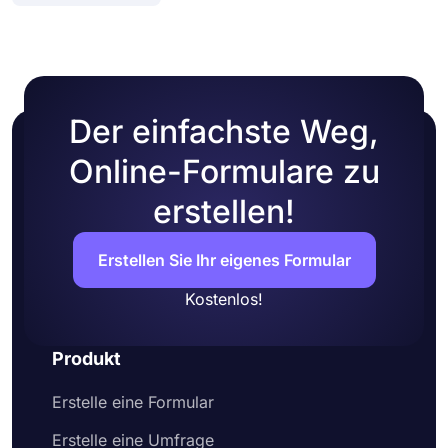
ein Urlaubsantragsformular bis zur Vorlage für ein
Zugriff auf Ihr Formular.
Wartungsantragsformular und vielen anderen
können Sie eines auswählen, das Ihren
Anforderungen entspricht, und sofort loslegen!
Der einfachste Weg,
Online-Formulare zu
erstellen!
Erstellen Sie Ihr eigenes Formular
Kostenlos!
Produkt
Erstelle eine Formular
Erstelle eine Umfrage