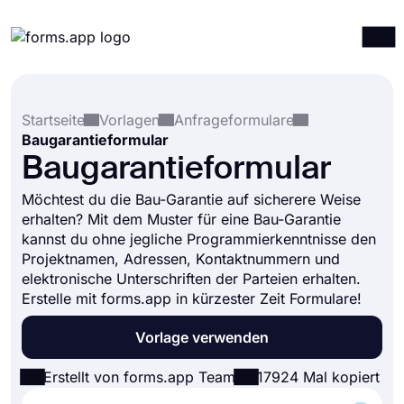
Produkte
Anmelden
Registrieren
Startseite
Vorlagen
Anfrageformulare
Integrationen
Baugarantieformular
Vorlagen
Baugarantieformular
Ressourcen
Möchtest du die Bau-Garantie auf sicherere Weise
erhalten? Mit dem Muster für eine Bau-Garantie
Preise
kannst du ohne jegliche Programmierkenntnisse den
Projektnamen, Adressen, Kontaktnummern und
elektronische Unterschriften der Parteien erhalten.
Erstelle mit forms.app in kürzester Zeit Formulare!
Vorlage verwenden
Erstellt von forms.app Team
17924 Mal kopiert