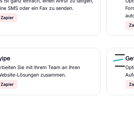
s ist ganz einfach, einen Anruf zu tätigen,
Opt
ine SMS oder ein Fax zu senden.
For
auto
Zapier
Za
yipe
Ge
rbeiten Sie mit Ihrem Team an Ihren
Opt
ebsite-Lösungen zusammen.
Auf
Zapier
Za