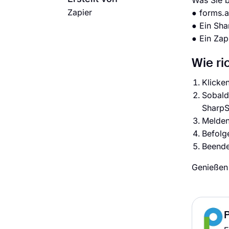
Was Sie b
Zapier
● forms.
● Ein Sh
● Ein Zap
Wie ri
Klicken
Sobald 
SharpS
Melden
Befolge
Beenden
Genießen 
P