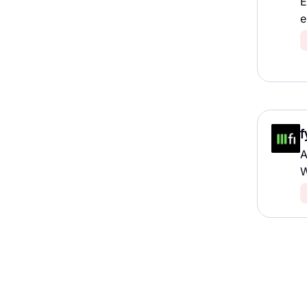
E
e
f
A
W