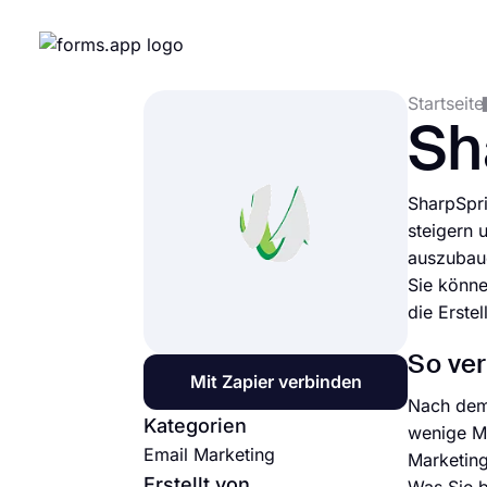
Startseite
Sh
SharpSpri
steigern 
auszubau
Sie könne
die Erste
So ver
Mit Zapier verbinden
Nach dem 
Kategorien
wenige Mi
Email Marketing
Marketing
Erstellt von