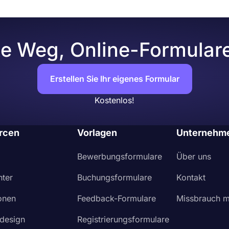
te Weg, Online-Formulare 
Erstellen Sie Ihr eigenes Formular
Kostenlos!
rcen
Vorlagen
Unternehm
Bewerbungsformulare
Über uns
nter
Buchungsformulare
Kontakt
ionen
Feedback-Formulare
Missbrauch m
design
Registrierungsformulare