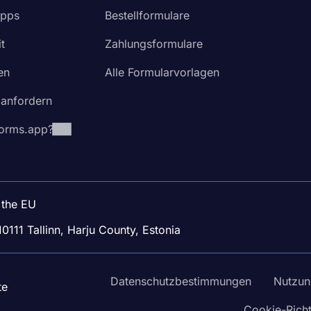
Apps
Bestellformulare
t
Zahlungsformulare
en
Alle Formularvorlagen
 anfordern
orms.app?
 the EU
10111 Tallinn, Harju County, Estonia
Datenschutzbestimmungen
Nutzun
te
Cookie-Richt